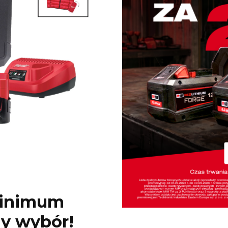
minimum
ny wybór!