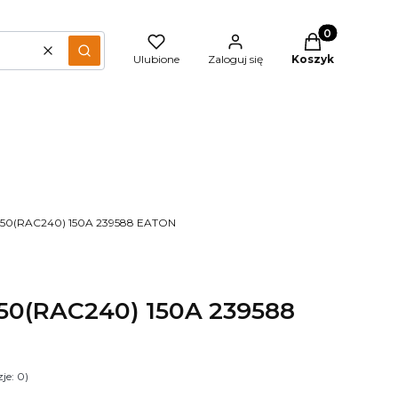
Produkty w kos
Wyczyść
Szukaj
Ulubione
Zaloguj się
Koszyk
M150(RAC240) 150A 239588 EATON
150(RAC240) 150A 239588
je: 0)