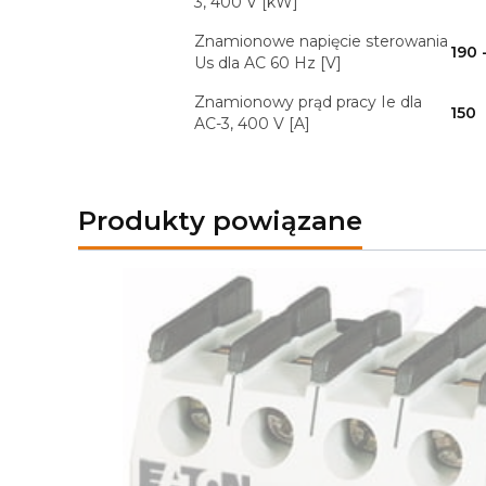
3, 400 V [kW]
Znamionowe napięcie sterowania
190 
Us dla AC 60 Hz [V]
Znamionowy prąd pracy Ie dla
150
AC-3, 400 V [A]
Produkty powiązane