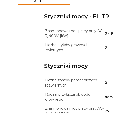
Styczniki mocy - FILTR
Znamionowa moc pracy przy AC-
0 - 
3, 400V [kW]
Liczba styków głównych
3
zwiernych
Styczniki mocy
Liczba styków pomocniczych
0
rozwiernych
Rodzaj przyłącza obwodu
poł
głównego
Znamionowa moc pracy przy AC-
75