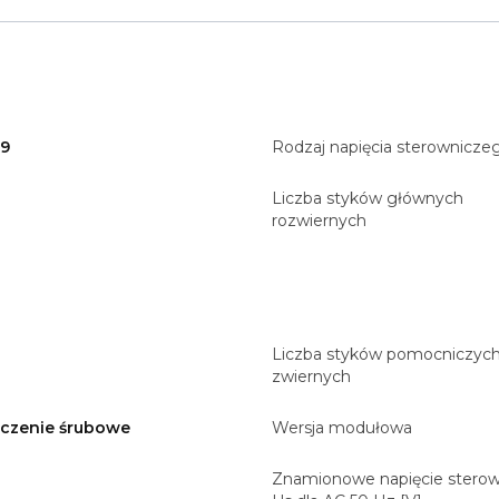
99
Rodzaj napięcia sterownicze
Liczba styków głównych
rozwiernych
Liczba styków pomocniczyc
zwiernych
ączenie śrubowe
Wersja modułowa
Znamionowe napięcie sterow