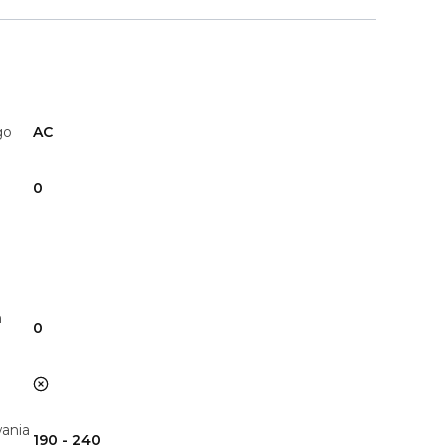
go
AC
0
h
0
nie
ania
190 - 240