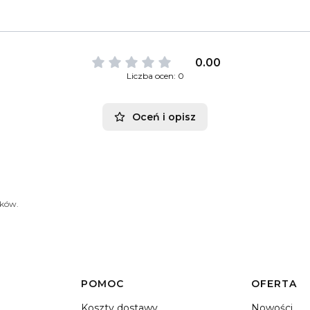
0.00
Liczba ocen: 0
Oceń i opisz
ików.
POMOC
OFERTA
Koszty dostawy
Nowości