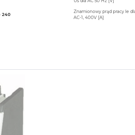
Us dla AC 50 Hz [V]
Znamionowy prąd pracy le dl
- 240
AC-1, 400V [A]