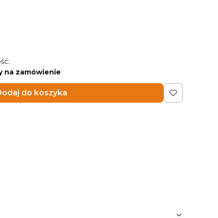
ść:
y na zamówienie
odaj do koszyka