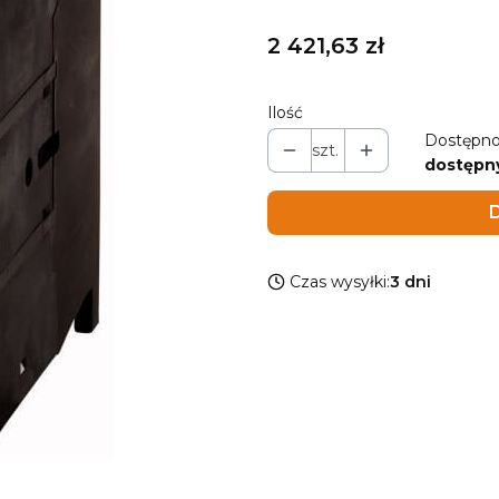
Cena
2 421,63 zł
Ilość
Dostępno
szt.
dostępn
D
Czas wysyłki:
3 dni