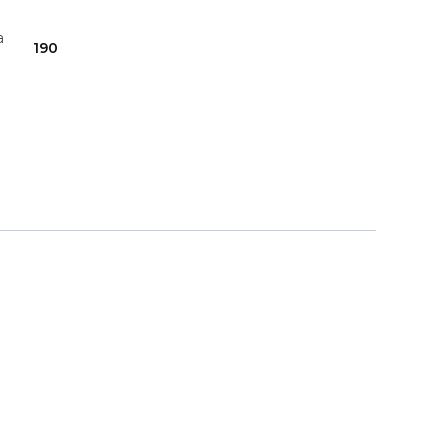
a
190