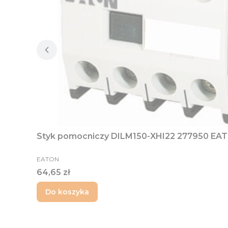
Styk pomocniczy DILM150-XHI22 277950 EA
PRODUCENT
EATON
Cena
64,65 zł
Do koszyka