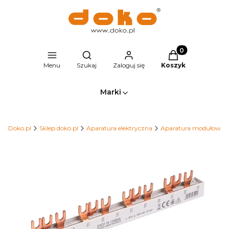
Produkty w kosz
Otwórz wyszukiwarkę
Menu
Szukaj
Zaloguj się
Koszyk
Marki
Doko.pl
Sklep.doko.pl
Aparatura elektryczna
Aparatura modułowa