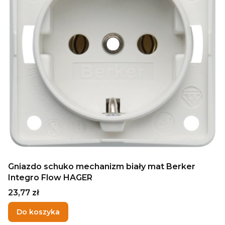
Gniazdo schuko mechanizm biały mat Berker
Integro Flow HAGER
Cena
23,77 zł
Do koszyka