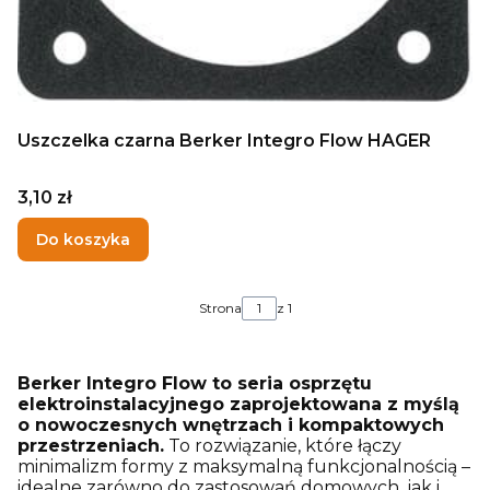
Uszczelka czarna Berker Integro Flow HAGER
Cena
3,10 zł
Do koszyka
Strona
z 1
Berker Integro Flow to seria osprzętu
elektroinstalacyjnego zaprojektowana z myślą
o nowoczesnych wnętrzach i kompaktowych
przestrzeniach.
To rozwiązanie, które łączy
minimalizm formy z maksymalną funkcjonalnością –
idealne zarówno do zastosowań domowych, jak i