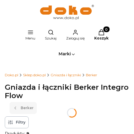
Produkty w kosz
Otwórz wyszukiwarkę
Menu
Szukaj
Zaloguj się
Koszyk
Marki
Doko.pl
Sklep.doko.pl
Gniazda i łączniki
Berker
Gniazda i łączniki Berker Integro
Flow
Berker
Filtry
Produkty:
9