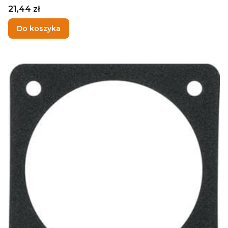
Cena
21,44 zł
Do koszyka