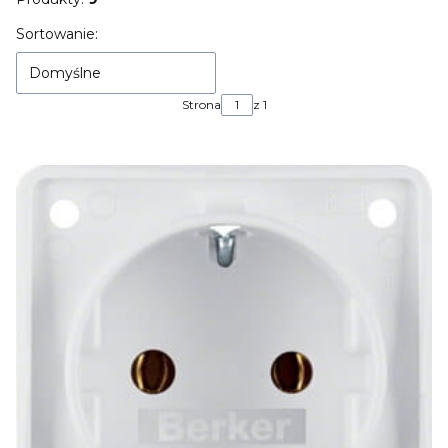
Lista produktów
Sortowanie:
Domyślne
Strona
z 1