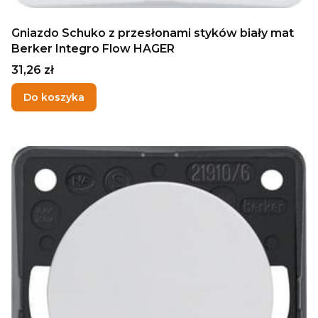
Gniazdo Schuko z przesłonami styków biały mat
Berker Integro Flow HAGER
Cena
31,26 zł
Do koszyka