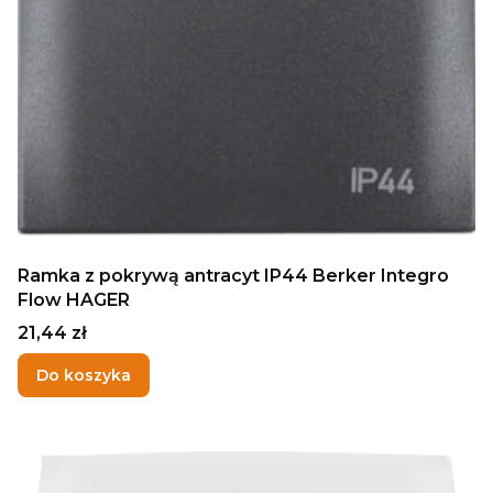
Ramka z pokrywą antracyt IP44 Berker Integro
Flow HAGER
Cena
21,44 zł
Do koszyka