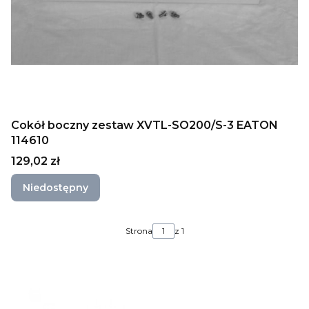
Cokół boczny zestaw XVTL-SO200/S-3 EATON
114610
Cena
129,02 zł
Niedostępny
Strona
z 1