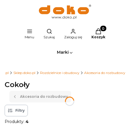
Produkty w kosz
Otwórz wyszukiwarkę
Menu
Szukaj
Zaloguj się
Koszyk
Marki
ko.pl
Sklep.doko.pl
Rozdzielnice i obudowy
Akcesoria do rozbudowy
Cokoły
Akcesoria do rozbudowy
Filtry
Produkty:
4