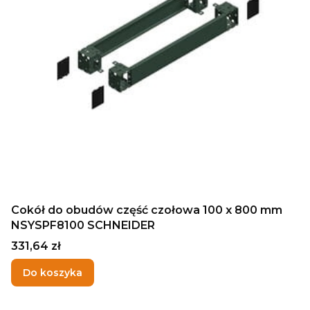
Cokół do obudów część czołowa 100 x 800 mm
NSYSPF8100 SCHNEIDER
Cena
331,64 zł
Do koszyka