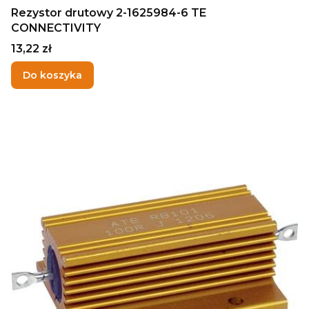
Rezystor drutowy 2-1625984-6 TE
CONNECTIVITY
Cena
13,22 zł
Do koszyka