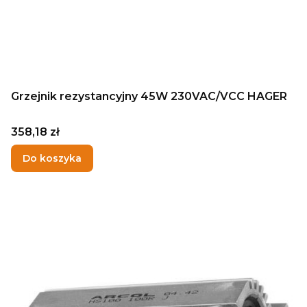
Grzejnik rezystancyjny 45W 230VAC/VCC HAGER
Cena
358,18 zł
Do koszyka