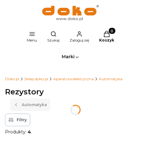
Produkty w kosz
Otwórz wyszukiwarkę
Menu
Szukaj
Zaloguj się
Koszyk
Marki
Doko.pl
Sklep.doko.pl
Aparatura elektryczna
Automatyka
Rezystory
Automatyka
Filtry
Produkty:
4