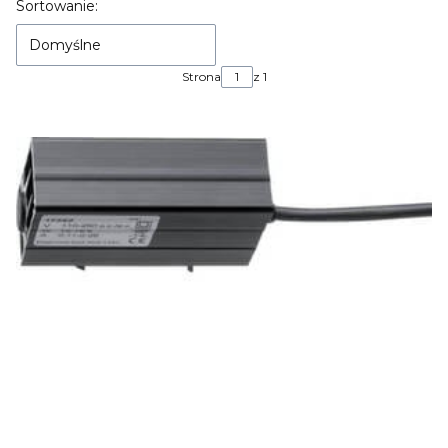
Lista produktów
Sortowanie:
Domyślne
Strona
z 1