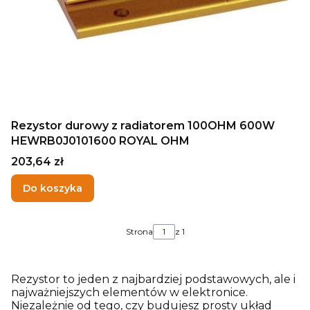
Rezystor durowy z radiatorem 100OHM 600W
HEWRB0J0101600 ROYAL OHM
Cena
203,64 zł
Do koszyka
Strona
z 1
Rezystor to jeden z najbardziej podstawowych, ale i
najważniejszych elementów w elektronice.
Niezależnie od tego, czy budujesz prosty układ