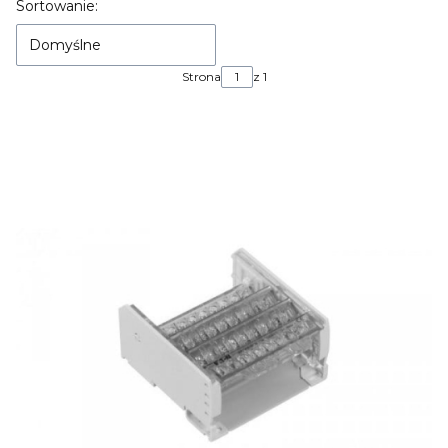
Lista produktów
Sortowanie:
Domyślne
Strona
z 1