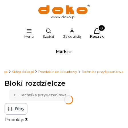
Produkty w kosz
Otwórz wyszukiwarkę
Menu
Szukaj
Zaloguj się
Koszyk
Marki
ko.pl
Sklep.doko.pl
Rozdzielnice i obudowy
Technika przyłączeniowa
Bloki rozdzielcze
Technika przyłączeniowa
Filtry
Produkty:
3