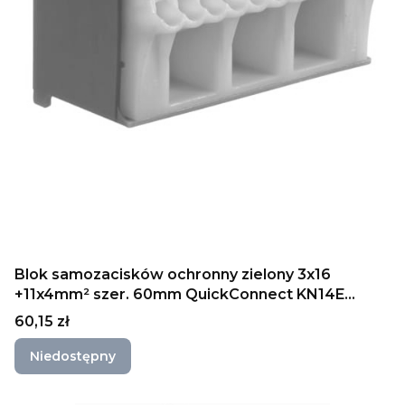
Blok samozacisków ochronny zielony 3x16
+11x4mm² szer. 60mm QuickConnect KN14E
HAGER
Cena
60,15 zł
Niedostępny