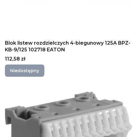
Blok listew rozdzielczych 4-biegunowy 125A BPZ-
KB-9/125 102718 EATON
Cena
112,58 zł
Niedostępny