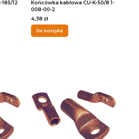
-185/12
Końcówka kablowa CU-K-50/8 1-
008-00-2
Cena
4,38 zł
Do koszyka