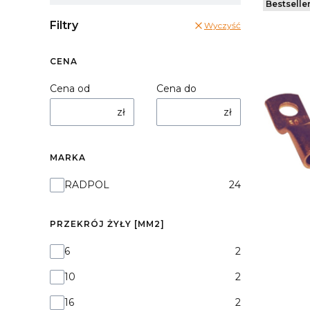
Bestselle
Filtry
Wyczyść
CENA
Cena od
Cena do
zł
zł
MARKA
Marka
RADPOL
24
PRZEKRÓJ ŻYŁY [MM2]
Przekrój żyły [mm2]
6
2
10
2
16
2