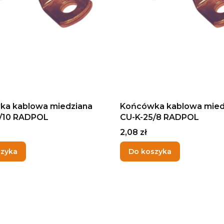
ka kablowa miedziana
Końcówka kablowa mied
/10 RADPOL
CU-K-25/8 RADPOL
Cena
2,08 zł
szyka
Do koszyka