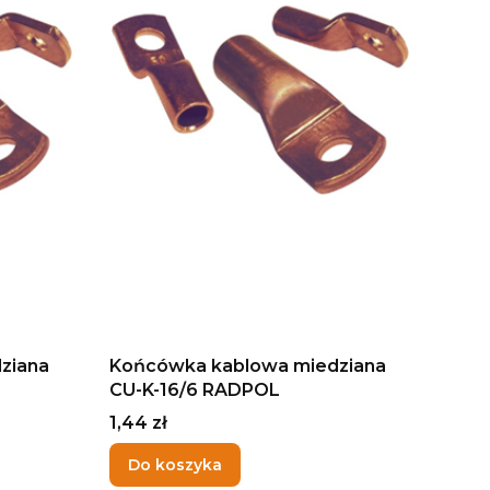
ziana
Końcówka kablowa miedziana
CU-K-16/6 RADPOL
Cena
1,44 zł
Do koszyka