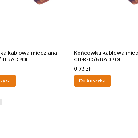
ka kablowa miedziana
Końcówka kablowa mied
/10 RADPOL
CU-K-10/6 RADPOL
Cena
0,73 zł
szyka
Do koszyka
r