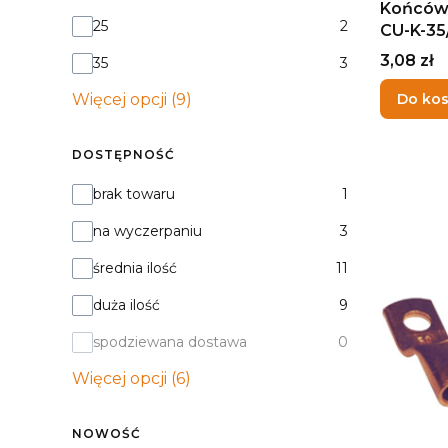
Końców
25
2
CU-K-3
Cena
3,08 zł
35
3
Więcej opcji (9)
Do ko
DOSTĘPNOŚĆ
Dostępność
brak towaru
1
na wyczerpaniu
3
średnia ilość
11
duża ilość
9
spodziewana dostawa
0
Więcej opcji (6)
NOWOŚĆ