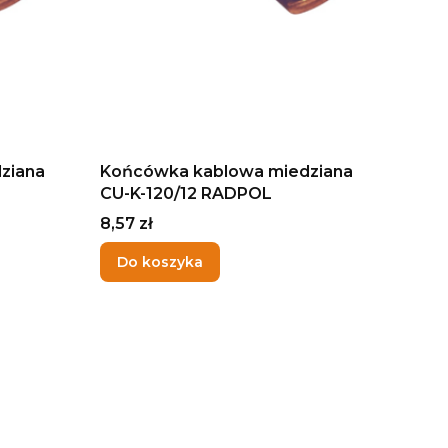
ziana
Końcówka kablowa miedziana
CU-K-120/12 RADPOL
Cena
8,57 zł
Do koszyka