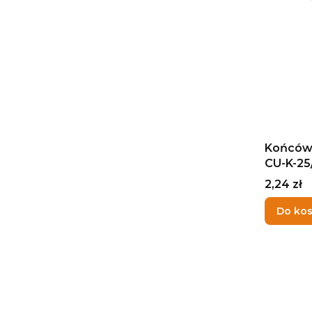
Końców
CU-K-25
Cena
2,24 zł
Do ko