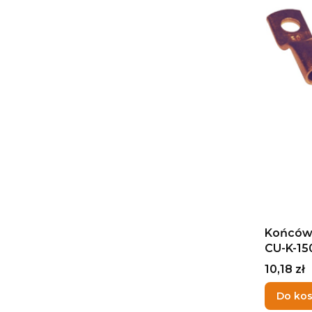
Końców
CU-K-15
Cena
10,18 zł
Do ko