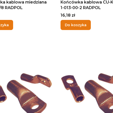
ka kablowa miedziana
Końcówka kablowa CU-K
5/8 RADPOL
1-013-00-2 RADPOL
Cena
16,18 zł
szyka
Do koszyka