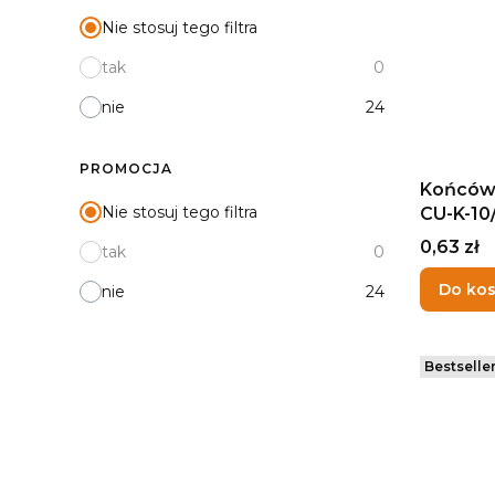
Nie stosuj tego filtra
tak
0
nie
24
PROMOCJA
Końców
Nie stosuj tego filtra
CU-K-10
Cena
0,63 zł
tak
0
Do ko
nie
24
Bestselle