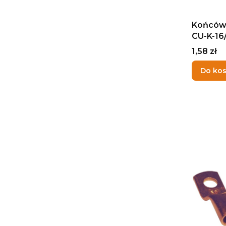
Końców
CU-K-1
Cena
1,58 zł
Do ko