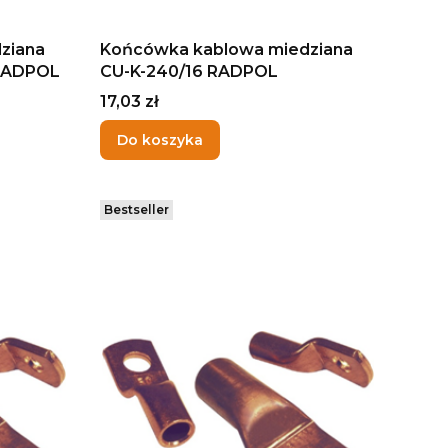
ziana
Końcówka kablowa miedziana
 RADPOL
CU-K-240/16 RADPOL
Cena
17,03 zł
Do koszyka
Bestseller