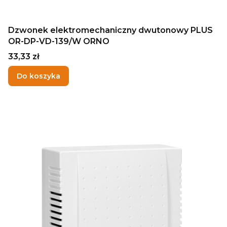
Dzwonek elektromechaniczny dwutonowy PLUS
OR-DP-VD-139/W ORNO
Cena
33,33 zł
Do koszyka