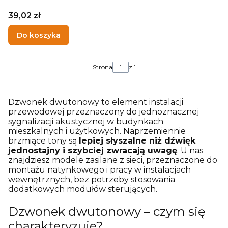
Cena
39,02 zł
Do koszyka
Strona
z 1
Dzwonek dwutonowy to element instalacji
przewodowej przeznaczony do jednoznacznej
sygnalizacji akustycznej w budynkach
mieszkalnych i użytkowych. Naprzemiennie
brzmiące tony są
lepiej słyszalne niż dźwięk
jednostajny i szybciej zwracają uwagę
. U nas
znajdziesz modele zasilane z sieci, przeznaczone do
montażu natynkowego i pracy w instalacjach
wewnętrznych, bez potrzeby stosowania
dodatkowych modułów sterujących.
Dzwonek dwutonowy – czym się
charakteryzuje?