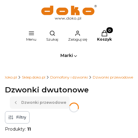
Produkty w kosz
Otwórz wyszukiwarkę
Menu
Szukaj
Zaloguj się
Koszyk
Marki
Doko.pl
Sklep.doko.pl
Domofony i dzwonki
Dzwonki przewodowe
Dzwonki dwutonowe
Dzwonki przewodowe
Filtry
Produkty:
11