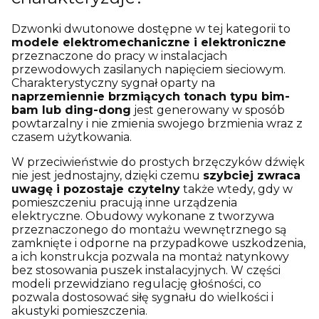
Dzwonki dwutonowe dostępne w tej kategorii to
modele elektromechaniczne i elektroniczne
przeznaczone do pracy w instalacjach
przewodowych zasilanych napięciem sieciowym.
Charakterystyczny sygnał oparty na
naprzemiennie brzmiących tonach typu bim-
bam lub ding-dong
jest generowany w sposób
powtarzalny i nie zmienia swojego brzmienia wraz z
czasem użytkowania.
W przeciwieństwie do prostych brzęczyków dźwięk
nie jest jednostajny, dzięki czemu
szybciej zwraca
uwagę i pozostaje czytelny
także wtedy, gdy w
pomieszczeniu pracują inne urządzenia
elektryczne. Obudowy wykonane z tworzywa
przeznaczonego do montażu wewnętrznego są
zamknięte i odporne na przypadkowe uszkodzenia,
a ich konstrukcja pozwala na montaż natynkowy
bez stosowania puszek instalacyjnych. W części
modeli przewidziano regulację głośności, co
pozwala dostosować siłę sygnału do wielkości i
akustyki pomieszczenia.