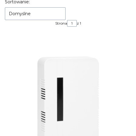
Lista produktów
Sortowanie:
Domyślne
Strona
z 1