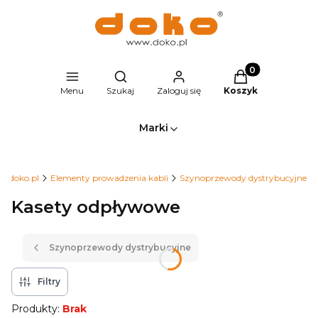
Produkty w kosz
Otwórz wyszukiwarkę
Menu
Szukaj
Zaloguj się
Koszyk
Marki
ep.doko.pl
Elementy prowadzenia kabli
Szynoprzewody dystrybucyjne
Kasety odpływowe
Szynoprzewody dystrybucyjne
Filtry
Produkty:
Brak