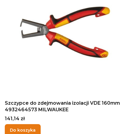
Szczypce do zdejmowania izolacji VDE 160mm
4932464573 MILWAUKEE
Cena
141,14 zł
Do koszyka