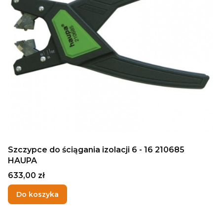
Szczypce do ściągania izolacji 6 - 16 210685
HAUPA
Cena
633,00 zł
Do koszyka