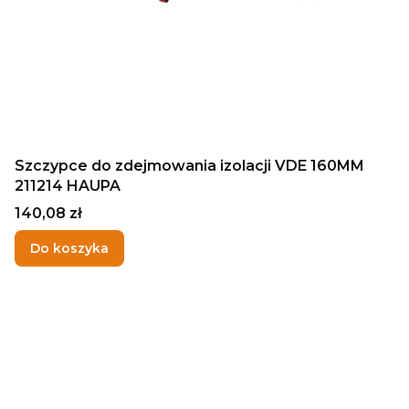
Szczypce do zdejmowania izolacji VDE 160MM
211214 HAUPA
Cena
140,08 zł
Do koszyka