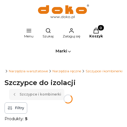
Produkty w kosz
Otwórz wyszukiwarkę
Menu
Szukaj
Zaloguj się
Koszyk
Marki
.pl
Narzędzia warsztatowe
Narzędzia ręczne
Szczypce i kombinerki
Szczypce do izolacji
Szczypce i kombinerki
Filtry
Produkty:
5