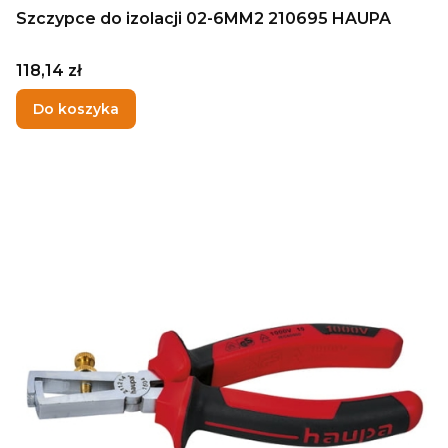
Szczypce do izolacji 02-6MM2 210695 HAUPA
Cena
118,14 zł
Do koszyka