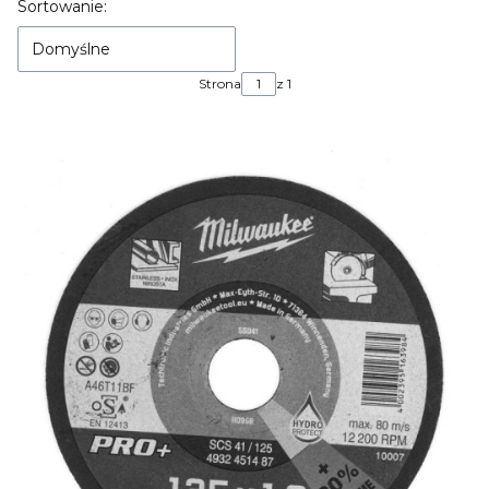
Lista produktów
Sortowanie:
Domyślne
Strona
z 1