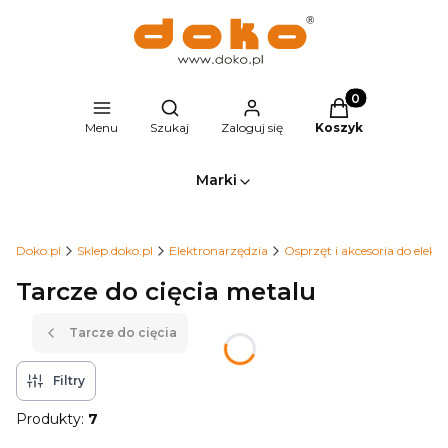
Produkty w kosz
Otwórz wyszukiwarkę
Menu
Szukaj
Zaloguj się
Koszyk
Marki
Doko.pl
Sklep.doko.pl
Elektronarzędzia
Osprzęt i akcesoria do elekt
Tarcze do cięcia metalu
Tarcze do cięcia
Filtry
Produkty:
7