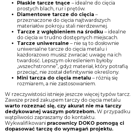
Płaskie tarcze tnące
– idealne do cięcia
prostych blach, rur i prętów.
Diamentowe tarcze do cięcia
–
przeznaczone do cięcia najtwardszych
materiałów pokroju stali nierdzewnej.
Tarcze z wgłębieniem na środku
– idealne
do cięcia w trudno dostępnych miejscach.
Tarcze uniwersalne
– nie są to dosłownie
uniwersalne tarcze do cięcia metalu i
każdorazowo musisz zwracać uwagę na ich
twardość. Lepszym określeniem byłoby
„wszechstronne”, gdyż materiał, który potrafią
przeciąć, nie został definitywnie określony.
Mini tarcza do cięcia metalu
– różnią się
rozmiarem, a nie zastosowaniem.
W rzeczywistości istnieje jeszcze więcej typów tarcz.
Zawsze przed zakupem tarczy do cięcia metalu
warto rozeznać się, czy akurat nie ma tarczy
dedykowanej waszym potrzebom.
W przypadku
wątpliwości zapraszamy do kontaktu.
Wykwalifikowani
pracownicy DOKO pomogą ci
dopasować tarczę do wymagań projektu.