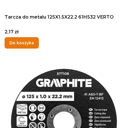
Tarcza do metalu 125X1.5X22.2 61H532 VERTO
Cena
2,17 zł
Do koszyka