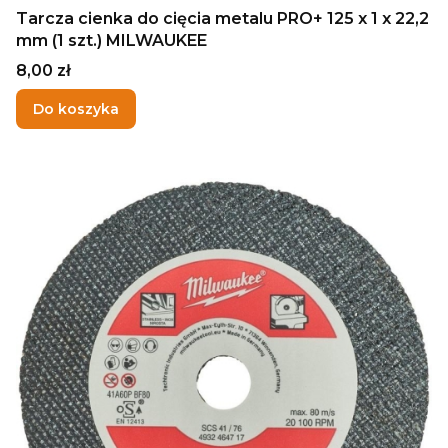
Tarcza cienka do cięcia metalu PRO+ 125 x 1 x 22,2
mm (1 szt.) MILWAUKEE
Cena
8,00 zł
Do koszyka