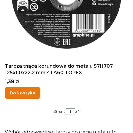
Tarcza tnąca korundowa do metalu 57H707
125x1.0x22.2 mm 41 A60 TOPEX
Cena
1,38 zł
Do koszyka
Strona
z 1
Wybór odpowiedniej tarczy do cięcia metalu to