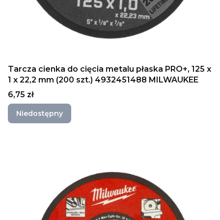
Tarcza cienka do cięcia metalu płaska PRO+, 125 x
1 x 22,2 mm (200 szt.) 4932451488 MILWAUKEE
Cena
6,75 zł
Niedostępny