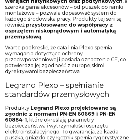
wersjach natynkowych oraz podtynkowych
, a
szeroka gama akcesoriów – od puszek po ramki
montażowe – pozwala dopasować system do
każdego środowiska pracy. Produkty tej serii są
również
przystosowane do współpracy z
osprzętem niskoprądowym i automatyką
przemysłową
.
Warto podkreślić, że cała linia Plexo spełnia
wymagania dotyczące ochrony
przeciwporażeniowej i posiada oznaczenie CE, co
potwierdza jej zgodność z europejskimi
dyrektywami bezpieczeństwa.
Legrand Plexo – spełnianie
standardów przemysłowych
Produkty
Legrand Plexo projektowane są
zgodnie z normami PN-EN 60669 i PN-EN
60884-1
, które określają parametry
bezpieczeństwa i wytrzymałości osprzętu
elektroinstalacyjnego. To gwarancja, że każda
puszka, gniazdo czy łącznik spełnia rygorystyczne