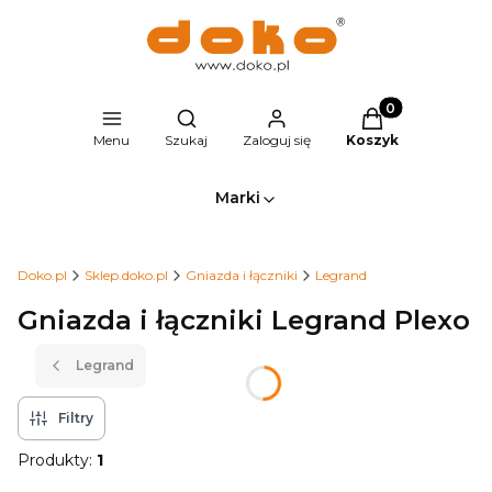
Produkty w kosz
Otwórz wyszukiwarkę
Menu
Szukaj
Zaloguj się
Koszyk
Marki
Doko.pl
Sklep.doko.pl
Gniazda i łączniki
Legrand
Gniazda i łączniki Legrand Plexo
Legrand
Filtry
Produkty:
1