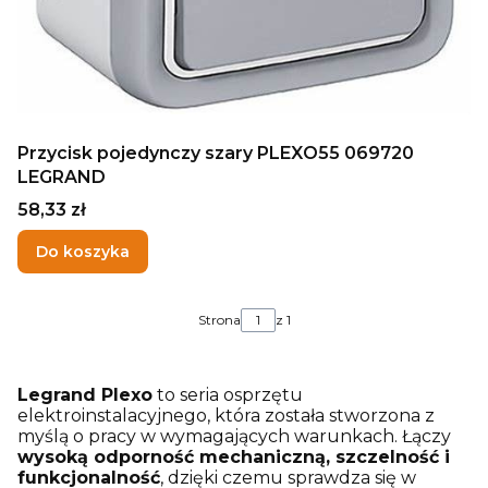
Przycisk pojedynczy szary PLEXO55 069720
LEGRAND
Cena
58,33 zł
Do koszyka
Strona
z 1
Legrand Plexo
to seria osprzętu
elektroinstalacyjnego, która została stworzona z
myślą o pracy w wymagających warunkach. Łączy
wysoką odporność mechaniczną, szczelność i
funkcjonalność
, dzięki czemu sprawdza się w