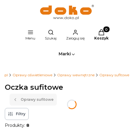
Produkty w kosz
Otwórz wyszukiwarkę
Menu
Szukaj
Zaloguj się
Koszyk
Marki
ko.pl
Oprawy oświetleniowe
Oprawy wewnętrzne
Oprawy sufitowe
Oczka sufitowe
Oprawy sufitowe
Filtry
Produkty:
8