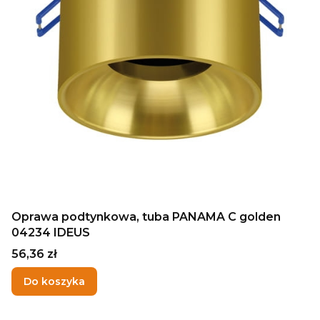
Oprawa podtynkowa, tuba PANAMA C golden
04234 IDEUS
Cena
56,36 zł
Do koszyka