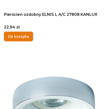
Pierścień ozdobny ELNIS L A/C 27808 KANLUX
Cena
22,94 zł
Do koszyka