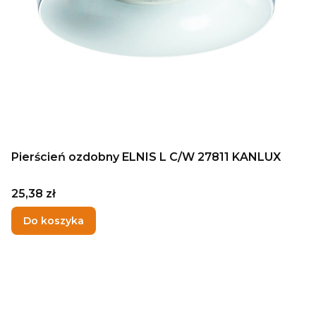
Pierścień ozdobny ELNIS L C/W 27811 KANLUX
Cena
25,38 zł
Do koszyka