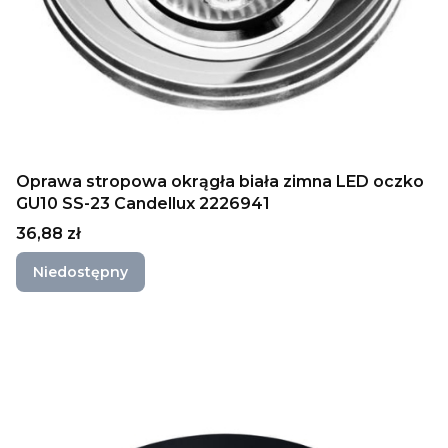
Oprawa stropowa okrągła biała zimna LED oczko
GU10 SS-23 Candellux 2226941
Cena
36,88 zł
Niedostępny