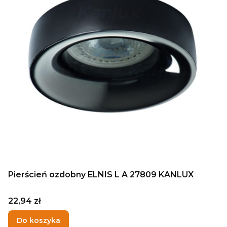
Pierścień ozdobny ELNIS L A 27809 KANLUX
Cena
22,94 zł
Do koszyka