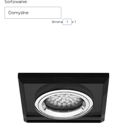
Lista produktów
Sortowanie:
Domyślne
Strona
z 1