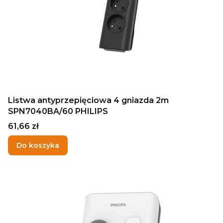
Listwa antyprzepięciowa 4 gniazda 2m
SPN7040BA/60 PHILIPS
Cena
61,66 zł
Do koszyka