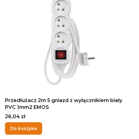
Przedłużacz 2m 5 gniazd z wyłącznikiem biały
PVC 1mm2 EMOS
Cena
26,04 zł
Do koszyka