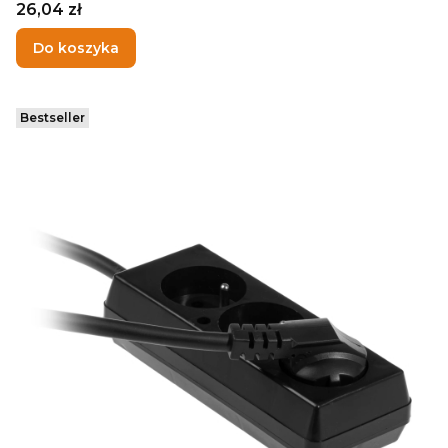
Cena
26,04 zł
Do koszyka
Bestseller