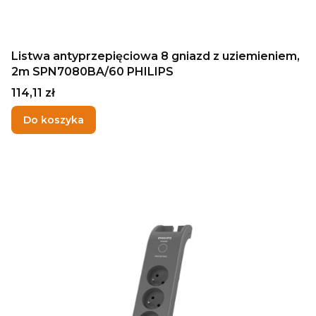
Listwa antyprzepięciowa 8 gniazd z uziemieniem,
2m SPN7080BA/60 PHILIPS
Cena
114,11 zł
Do koszyka