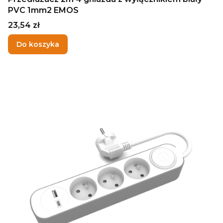
PVC 1mm2 EMOS
Cena
23,54 zł
Do koszyka