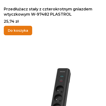
Przedłużacz stały z czterokrotnym gniazdem
wtyczkowym W-97482 PLASTROL
Cena
25,74 zł
Do koszyka