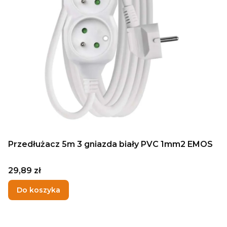
Przedłużacz 5m 3 gniazda biały PVC 1mm2 EMOS
Cena
29,89 zł
Do koszyka