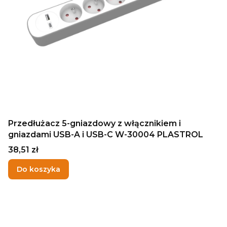
Przedłużacz 5-gniazdowy z włącznikiem i
gniazdami USB-A i USB-C W-30004 PLASTROL
Cena
38,51 zł
Do koszyka