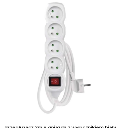
Przedłużacz 2m 4 gniazda z wyłącznikiem biały