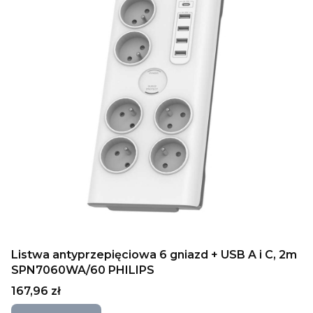
Listwa antyprzepięciowa 6 gniazd + USB A i C, 2m
SPN7060WA/60 PHILIPS
Cena
167,96 zł