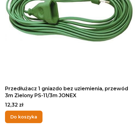
Przedłużacz 1 gniazdo bez uziemienia, przewód
3m Zielony PS-11/3m JONEX
Cena
12,32 zł
Do koszyka