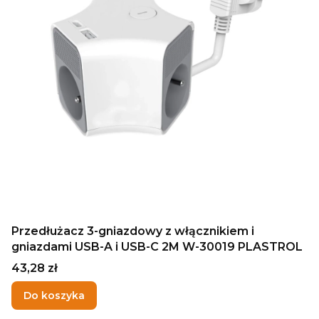
Przedłużacz 3-gniazdowy z włącznikiem i
gniazdami USB-A i USB-C 2M W-30019 PLASTROL
Cena
43,28 zł
Do koszyka