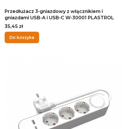
Przedłużacz 3-gniazdowy z włącznikiem i
gniazdami USB-A i USB-C W-30001 PLASTROL
Cena
35,45 zł
Do koszyka