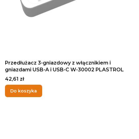
Przedłużacz 3-gniazdowy z włącznikiem i
gniazdami USB-A i USB-C W-30002 PLASTROL
Cena
42,61 zł
Do koszyka