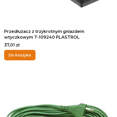
Przedłużacz z trzykrotnym gniazdem
wtyczkowym T-109240 PLASTROL
Cena
37,01 zł
Do koszyka