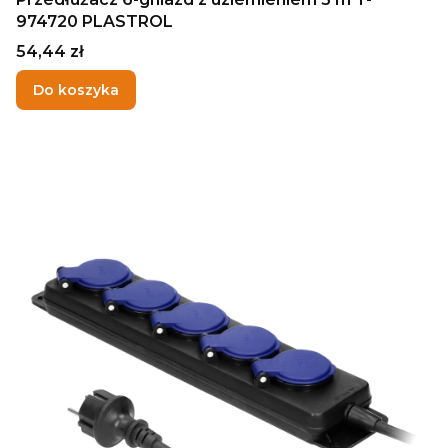
974720 PLASTROL
Cena
54,44 zł
Do koszyka