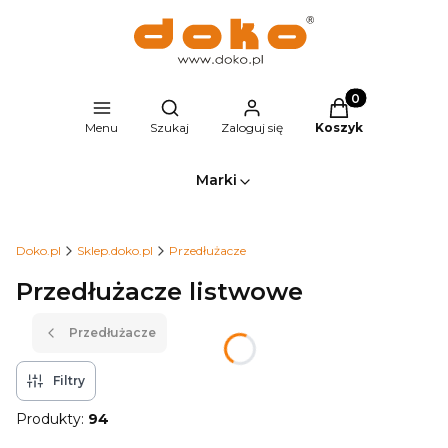
Produkty w kosz
Otwórz wyszukiwarkę
Menu
Szukaj
Zaloguj się
Koszyk
Marki
Doko.pl
Sklep.doko.pl
Przedłużacze
Przedłużacze listwowe
Przedłużacze
Filtry
Produkty:
94