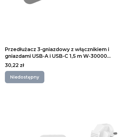
Przedłużacz 3-gniazdowy z włącznikiem i
gniazdami USB-A i USB-C 1,5 m W-30000
PLASTROL
Cena
30,22 zł
Niedostępny