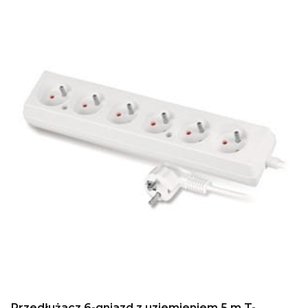
Przedłużacz 6-gniazd z uziemieniem 5 m T-