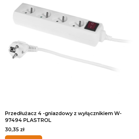
Przedłużacz 4 -gniazdowy z wyłącznikiem W-
97494 PLASTROL
Cena
30,35 zł