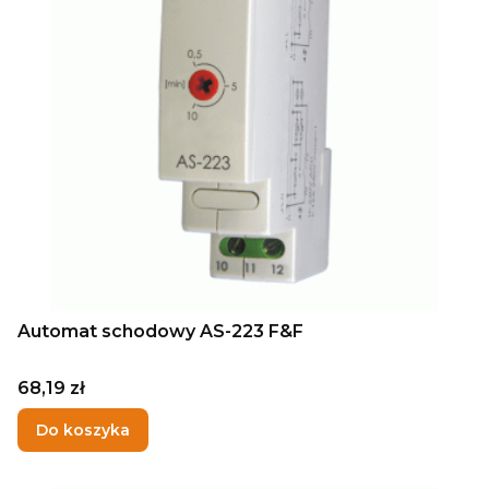
Automat schodowy AS-223 F&F
Cena
68,19 zł
Do koszyka