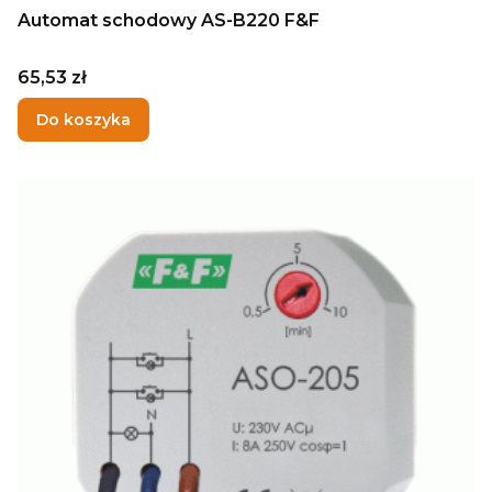
Automat schodowy AS-B220 F&F
Cena
65,53 zł
Do koszyka