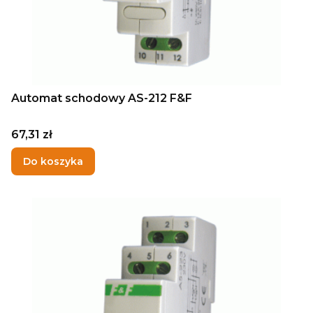
Automat schodowy AS-212 F&F
Cena
67,31 zł
Do koszyka