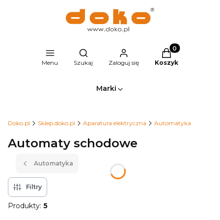
Produkty w kosz
Otwórz wyszukiwarkę
Menu
Szukaj
Zaloguj się
Koszyk
Marki
Doko.pl
Sklep.doko.pl
Aparatura elektryczna
Automatyka
Automaty schodowe
Automatyka
Filtry
Produkty:
5