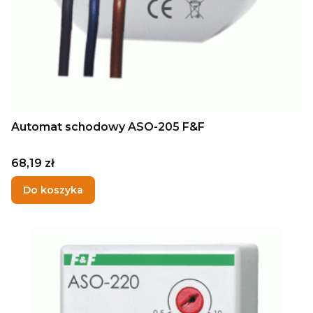
Automat schodowy ASO-205 F&F
Cena
68,19 zł
Do koszyka