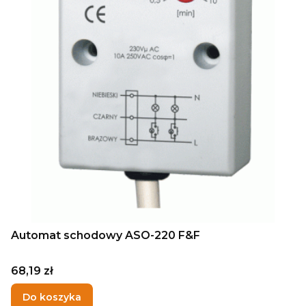
Automat schodowy ASO-220 F&F
Cena
68,19 zł
Do koszyka