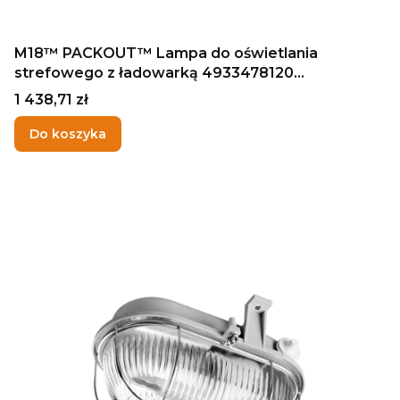
M18™ PACKOUT™ Lampa do oświetlania
strefowego z ładowarką 4933478120
MILWAUKEE
Cena
1 438,71 zł
Do koszyka