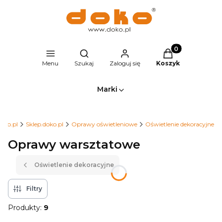
Produkty w kosz
Otwórz wyszukiwarkę
Menu
Szukaj
Zaloguj się
Koszyk
Marki
oko.pl
Sklep.doko.pl
Oprawy oświetleniowe
Oświetlenie dekoracyjne
Oprawy warsztatowe
Oświetlenie dekoracyjne
Filtry
Produkty:
9