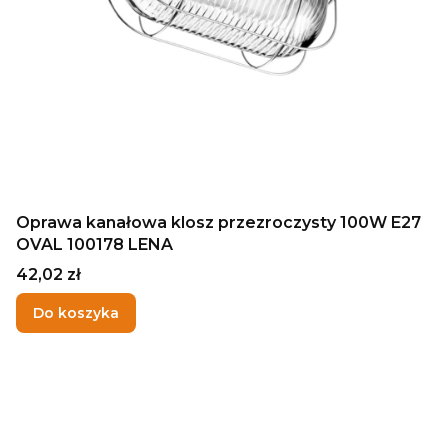
Oprawa kanałowa klosz przezroczysty 100W E27
OVAL 100178 LENA
Cena
42,02 zł
Do koszyka