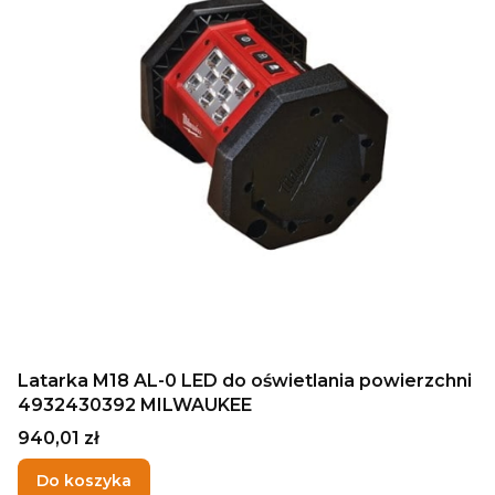
Latarka M18 AL-0 LED do oświetlania powierzchni
4932430392 MILWAUKEE
Cena
940,01 zł
Do koszyka