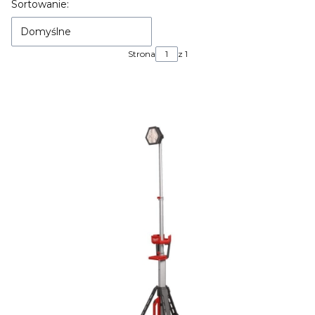
Lista produktów
Sortowanie:
Domyślne
Strona
z 1