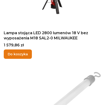
Lampa stojąca LED 2800 lumenów 18 V bez
wyposażenia M18 SAL2-0 MILWAUKEE
Cena
1 579,86 zł
Do koszyka