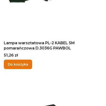
Lampa warsztatowa PL-2 KABEL 5M
pomarańczowa D.3036G PAWBOL
Cena
51,26 zł
Do koszyka