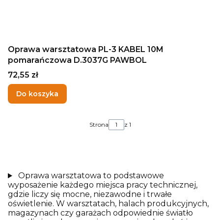
Oprawa warsztatowa PL-3 KABEL 10M
pomarańczowa D.3037G PAWBOL
Cena
72,55 zł
Do koszyka
Strona
z 1
Oprawa warsztatowa to podstawowe
wyposażenie każdego miejsca pracy technicznej,
gdzie liczy się mocne, niezawodne i trwałe
oświetlenie. W warsztatach, halach produkcyjnych,
magazynach czy garażach odpowiednie światło