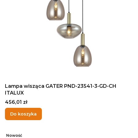
Lampa wisząca GATER PND-23541-3-GD-CH
ITALUX
Cena
456,01 zł
Do koszyka
Nowość