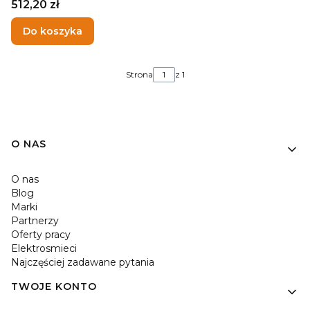
Cena
512,20 zł
Do koszyka
Strona
z 1
O NAS
O nas
Blog
Marki
Partnerzy
Oferty pracy
Elektrosmieci
Najczęściej zadawane pytania
TWOJE KONTO