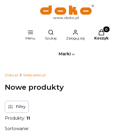
Produkty w kosz
Otwórz wyszukiwarkę
Menu
Szukaj
Zaloguj się
Koszyk
Marki
Doko.pl
Sklep.doko.pl
Nowe produkty
Filtry
Produkty:
11
Lista produktów
Sortowanie: