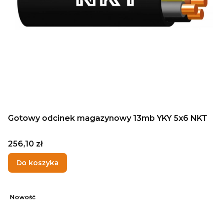
Gotowy odcinek magazynowy 13mb YKY 5x6 NKT
Cena
256,10 zł
Do koszyka
Nowość