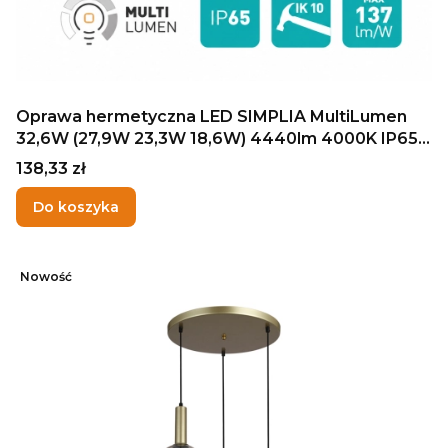
Oprawa hermetyczna LED SIMPLIA MultiLumen
32,6W (27,9W 23,3W 18,6W) 4440lm 4000K IP65
IK10 120cm TREVOS
Cena
138,33 zł
Do koszyka
Nowość