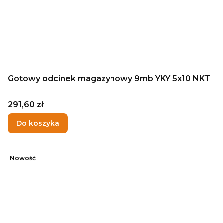
Gotowy odcinek magazynowy 9mb YKY 5x10 NKT
Cena
291,60 zł
Do koszyka
Nowość