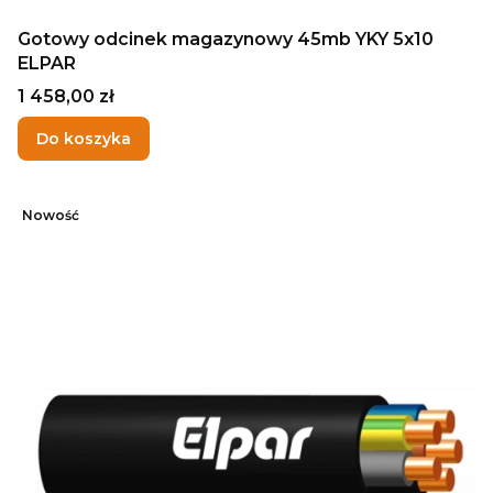
Gotowy odcinek magazynowy 45mb YKY 5x10
ELPAR
Cena
1 458,00 zł
Do koszyka
Nowość