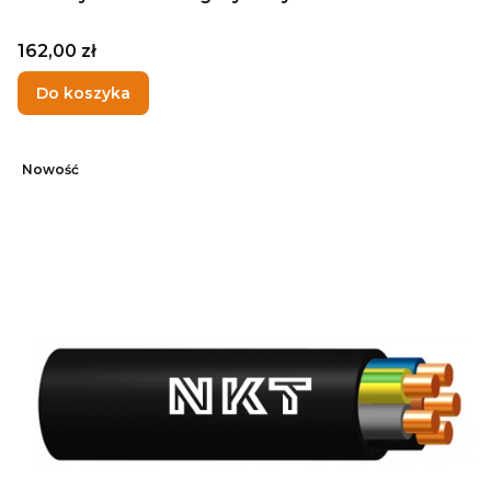
Cena
162,00 zł
Do koszyka
Nowość