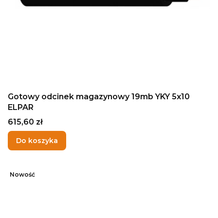
Gotowy odcinek magazynowy 19mb YKY 5x10
ELPAR
Cena
615,60 zł
Do koszyka
Nowość