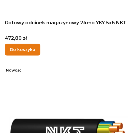
Gotowy odcinek magazynowy 24mb YKY 5x6 NKT
Cena
472,80 zł
Do koszyka
Nowość