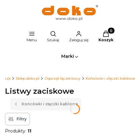
Produkty w kosz
Otwórz wyszukiwarkę
Menu
Szukaj
Zaloguj się
Koszyk
Marki
oko.pl
Sklep.doko.pl
Osprzęt łączeniowy
Końcówki i złączki kablowe
Listwy zaciskowe
Końcówki i złączki kablowe
Filtry
Produkty:
11