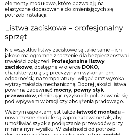
elementy modułowe, które pozwalają na
elastyczne dopasowanie do zmieniających się
potrzeb instalacji.
Listwa zaciskowa – profesjonalny
sprzęt
Nie wszystkie listwy zaciskowe są takie same – ich
jakość ma ogromne znaczenie dla bezpieczeństwa i
trwałości połączeń.
Profesjonalne listwy
zaciskowe
, dostępne w ofercie
DOKO
,
charakteryzują się precyzyjnym wykonaniem,
odpornością na temperatury i wilgoć oraz wysoką
wytrzymałością mechaniczną. Dobrej jakości listwa
powinna zapewniać
mocny, pewny styk
przewodów
, eliminując ryzyko ich poluzowania się
pod wpływem wibracji czy obciążenia prądowego.
Ważnym aspektem jest także
łatwość montażu
–
nowoczesne modele są zaprojektowane tak, aby
umożliwiać szybkie podłączanie przewodów przy
minimalnym wysiłku. W zależności od potrzeb
dostępne są różne typy połączeń, w tym
zaciski