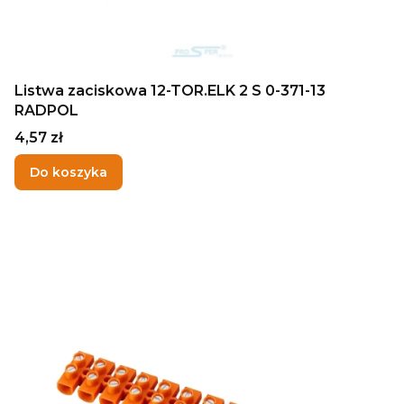
Listwa zaciskowa 12-TOR.ELK 2 S 0-371-13
RADPOL
Cena
4,57 zł
Do koszyka