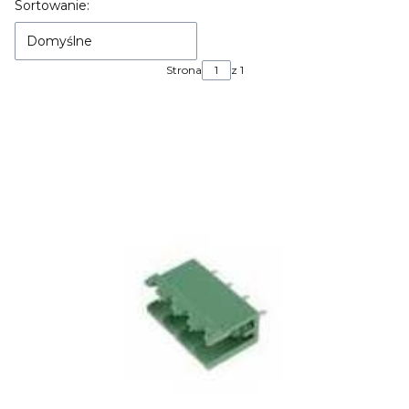
Lista produktów
Sortowanie:
Domyślne
Strona
z 1