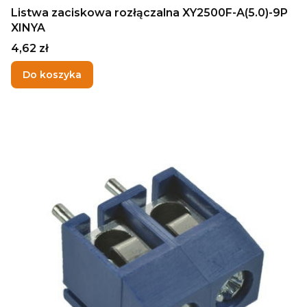
Listwa zaciskowa rozłączalna XY2500F-A(5.0)-9P
XINYA
Cena
4,62 zł
Do koszyka