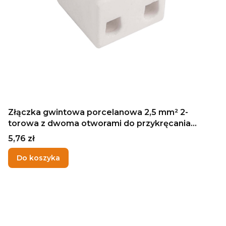
Złączka gwintowa porcelanowa 2,5 mm² 2-
torowa z dwoma otworami do przykręcania
SIMET
Cena
5,76 zł
Do koszyka