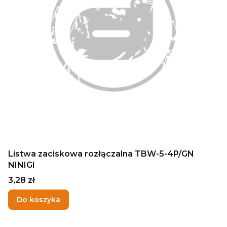
Listwa zaciskowa rozłączalna TBW-5-4P/GN
NINIGI
Cena
3,28 zł
Do koszyka