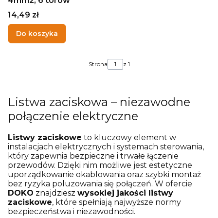
4mm2, 6 torów
Cena
14,49 zł
Do koszyka
Strona
z 1
Listwa zaciskowa – niezawodne
połączenie elektryczne
Listwy zaciskowe
to kluczowy element w
instalacjach elektrycznych i systemach sterowania,
który zapewnia bezpieczne i trwałe łączenie
przewodów. Dzięki nim możliwe jest estetyczne
uporządkowanie okablowania oraz szybki montaż
bez ryzyka poluzowania się połączeń. W ofercie
DOKO
znajdziesz
wysokiej jakości listwy
zaciskowe
, które spełniają najwyższe normy
bezpieczeństwa i niezawodności.