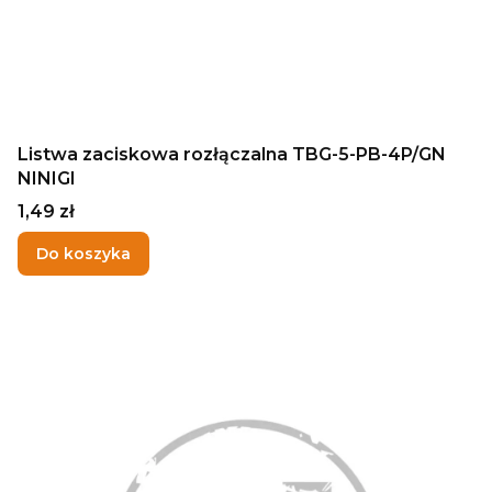
Listwa zaciskowa rozłączalna TBG-5-PB-4P/GN
NINIGI
Cena
1,49 zł
Do koszyka