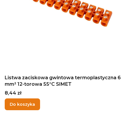
Listwa zaciskowa gwintowa termoplastyczna 6
mm² 12-torowa 55°C SIMET
Cena
8,44 zł
Do koszyka