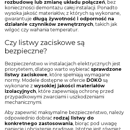
rozbudowę lub zmianę układu połączeń
, bez
konieczności demontażu całej instalacji. Ponadto
wysoka jakość materiałów, z których są wykonane,
gwarantuje
długą żywotność i odporność na
działanie czynników zewnętrznych
, takich jak
wilgoć czy wahania temperatur.
Czy listwy zaciskowe są
bezpieczne?
Bezpieczeństwo w instalacjach elektrycznych jest
priorytetem, dlatego warto wybierać
sprawdzone
listwy zaciskowe
, które spełniają wymagane
normy. Modele dostępne w ofercie
DOKO
są
wykonane z
wysokiej jakości materiałów
izolacyjnych
, które zapewniają ochronę przed
przypadkowymi zwarciami i uszkodzeniami
mechanicznymi.
Aby zapewnić maksymalne bezpieczeństwo, należy
odpowiednio dobrać
rodzaj listwy do
konkretnego zastosowania
, biorąc pod uwagę
napięcie i obciążenie prądowe. Istotne jest również