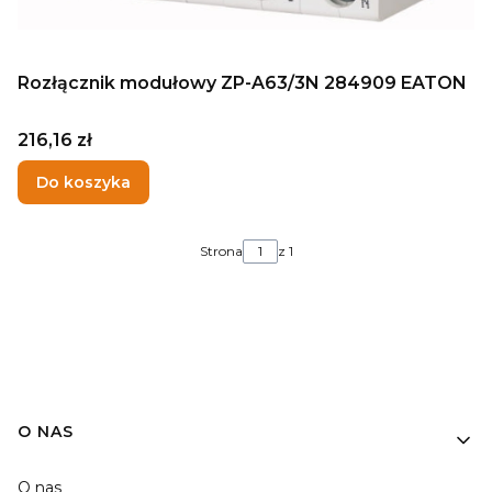
Rozłącznik modułowy ZP-A63/3N 284909 EATON
Cena
216,16 zł
Do koszyka
Strona
z 1
O NAS
O nas