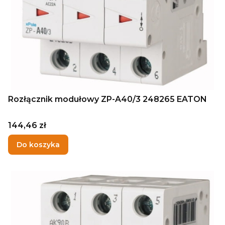
Rozłącznik modułowy ZP-A40/3 248265 EATON
Cena
144,46 zł
Do koszyka