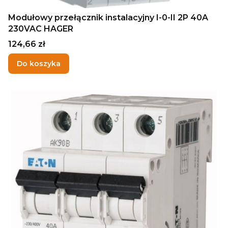
Modułowy przełącznik instalacyjny I-0-II 2P 40A
230VAC HAGER
Cena
124,66 zł
Do koszyka