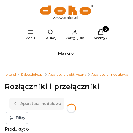
Produkty w kosz
Otwórz wyszukiwarkę
Menu
Szukaj
Zaloguj się
Koszyk
Marki
Doko.pl
Sklep.doko.pl
Aparatura elektryczna
Aparatura modułowa
Rozłączniki i przełączniki
Aparatura modułowa
Filtry
Produkty:
6