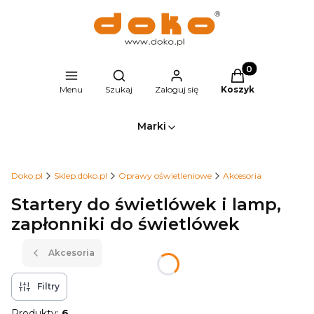
Produkty w kosz
Otwórz wyszukiwarkę
Menu
Szukaj
Zaloguj się
Koszyk
Marki
Doko.pl
Sklep.doko.pl
Oprawy oświetleniowe
Akcesoria
Startery do świetlówek i lamp,
zapłonniki do świetlówek
Akcesoria
Filtry
Produkty:
6