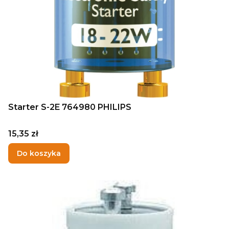
Starter S-2E 764980 PHILIPS
Cena
15,35 zł
Do koszyka