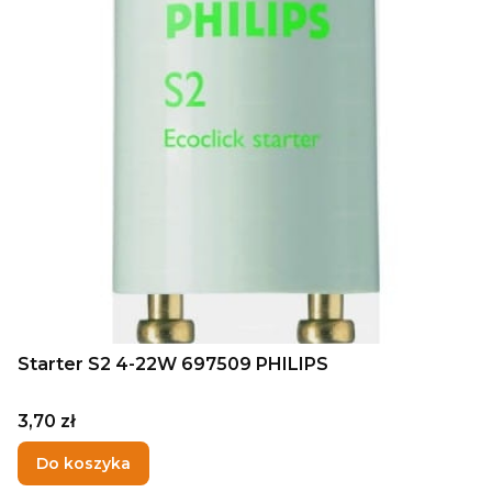
Starter S2 4-22W 697509 PHILIPS
Cena
3,70 zł
Do koszyka