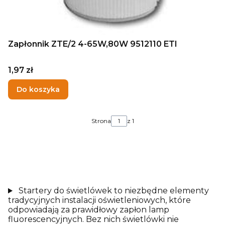
Zapłonnik ZTE/2 4-65W,80W 9512110 ETI
Cena
1,97 zł
Do koszyka
Strona
z 1
Startery do świetlówek to niezbędne elementy
tradycyjnych instalacji oświetleniowych, które
odpowiadają za prawidłowy zapłon lamp
fluorescencyjnych. Bez nich świetlówki nie