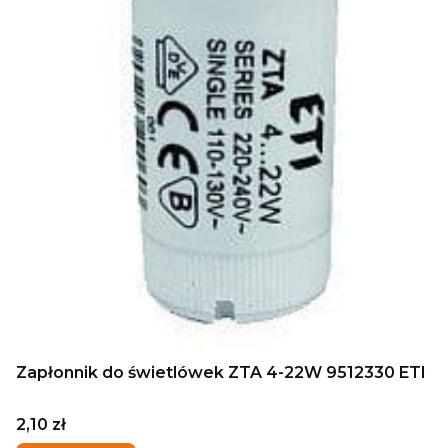
Zapłonnik do świetlówek ZTA 4-22W 9512330 ETI
Cena
2,10 zł