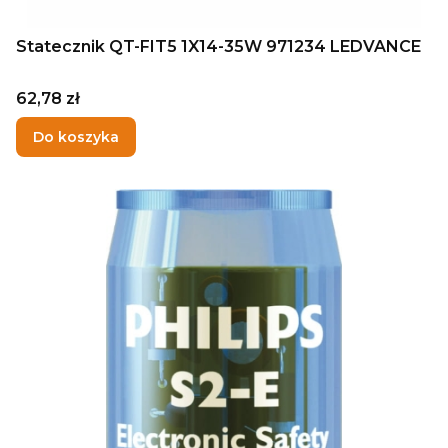
Statecznik QT-FIT5 1X14-35W 971234 LEDVANCE
Cena
62,78 zł
Do koszyka