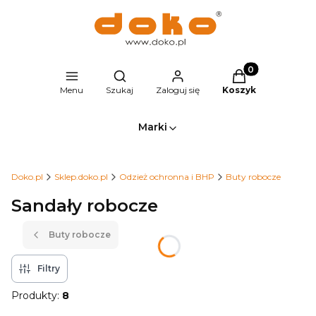
Produkty w kosz
Otwórz wyszukiwarkę
Menu
Szukaj
Zaloguj się
Koszyk
Marki
Doko.pl
Sklep.doko.pl
Odzież ochronna i BHP
Buty robocze
Sandały robocze
Buty robocze
Filtry
Produkty:
8