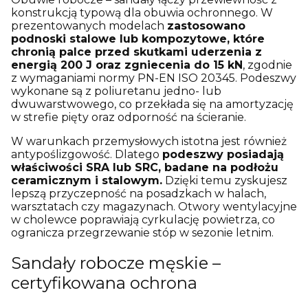
konstrukcją typową dla obuwia ochronnego. W
prezentowanych modelach
zastosowano
podnoski stalowe lub kompozytowe, które
chronią palce przed skutkami uderzenia z
energią 200 J oraz zgniecenia do 15 kN
, zgodnie
z wymaganiami normy PN-EN ISO 20345. Podeszwy
wykonane są z poliuretanu jedno- lub
dwuwarstwowego, co przekłada się na amortyzację
w strefie pięty oraz odporność na ścieranie.
W warunkach przemysłowych istotna jest również
antypoślizgowość. Dlatego
podeszwy posiadają
właściwości SRA lub SRC, badane na podłożu
ceramicznym i stalowym.
Dzięki temu zyskujesz
lepszą przyczepność na posadzkach w halach,
warsztatach czy magazynach. Otwory wentylacyjne
w cholewce poprawiają cyrkulację powietrza, co
ogranicza przegrzewanie stóp w sezonie letnim.
Sandały robocze męskie –
certyfikowana ochrona