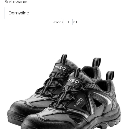
Lista produktów
Sortowanie:
Domyślne
Strona
z 1