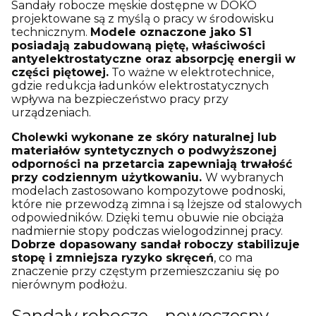
Sandały robocze męskie dostępne w DOKO
projektowane są z myślą o pracy w środowisku
technicznym.
Modele oznaczone jako S1
posiadają zabudowaną piętę, właściwości
antyelektrostatyczne oraz absorpcję energii w
części piętowej.
To ważne w elektrotechnice,
gdzie redukcja ładunków elektrostatycznych
wpływa na bezpieczeństwo pracy przy
urządzeniach.
Cholewki wykonane ze skóry naturalnej lub
materiałów syntetycznych o podwyższonej
odporności na przetarcia zapewniają trwałość
przy codziennym użytkowaniu.
W wybranych
modelach zastosowano kompozytowe podnoski,
które nie przewodzą zimna i są lżejsze od stalowych
odpowiedników. Dzięki temu obuwie nie obciąża
nadmiernie stopy podczas wielogodzinnej pracy.
Dobrze dopasowany sandał roboczy stabilizuje
stopę i zmniejsza ryzyko skręceń
, co ma
znaczenie przy częstym przemieszczaniu się po
nierównym podłożu.
Sandały robocze – nowoczesny