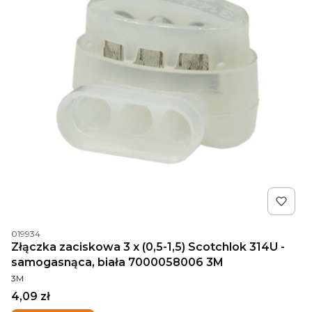
Kod produktu
019934
Złączka zaciskowa 3 x (0,5-1,5) Scotchlok 314U -
samogasnąca, biała 7000058006 3M
PRODUCENT
3M
Cena
4,09 zł