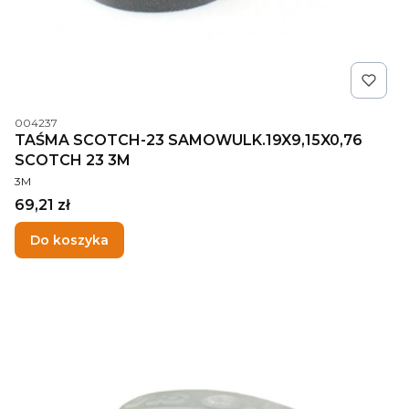
Kod produktu
004237
TAŚMA SCOTCH-23 SAMOWULK.19X9,15X0,76
SCOTCH 23 3M
PRODUCENT
3M
Cena
69,21 zł
Do koszyka