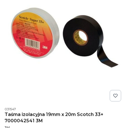
Kod produktu
031547
Taśma izolacyjna 19mm x 20m Scotch 33+
7000042541 3M
PRODUCENT
3M