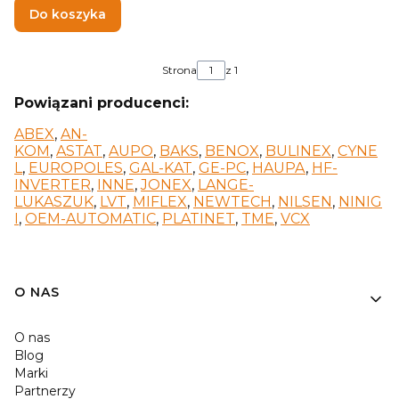
Do koszyka
Strona
z 1
Powiązani producenci:
ABEX
,
AN-
KOM
,
ASTAT
,
AUPO
,
BAKS
,
BENOX
,
BULINEX
,
CYNE
L
,
EUROPOLES
,
GAL-KAT
,
GE-PC
,
HAUPA
,
HF-
INVERTER
,
INNE
,
JONEX
,
LANGE-
LUKASZUK
,
LVT
,
MIFLEX
,
NEWTECH
,
NILSEN
,
NINIG
I
,
OEM-AUTOMATIC
,
PLATINET
,
TME
,
VCX
O NAS
O nas
Blog
Marki
Partnerzy