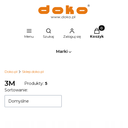
Produkty w kosz
Otwórz wyszukiwarkę
Menu
Szukaj
Zaloguj się
Koszyk
Marki
Doko.pl
Sklep.doko.pl
3M
Produkty:
5
Lista produktów
Sortowanie:
Domyślne