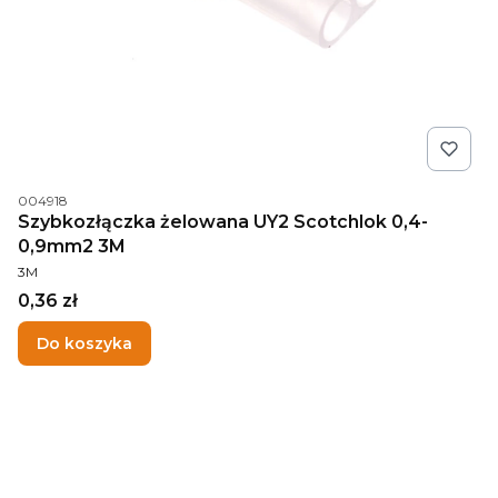
Kod produktu
004918
Szybkozłączka żelowana UY2 Scotchlok 0,4-
0,9mm2 3M
PRODUCENT
3M
Cena
0,36 zł
Do koszyka