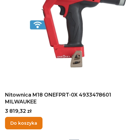
Nitownica M18 ONEFPRT-0X 4933478601
MILWAUKEE
Cena
3 819,32 zł
Do koszyka