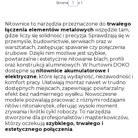
Strona
z 1
Nitownice to narzędzia przeznaczone do
trwałego
łączenia elementów metalowych
wszędzie tam,
gdzie liczy się solidność i precyzja. Sprawdzają się w
przemyśle, budownictwie, serwisach oraz w
warsztatach, zastępując spawanie czy połączenia
śrubowe. Dzięki nim możliwe jest szybkie,
powtarzalne i estetyczne nitowanie blach, profili
oraz konstrukcji aluminiowych. W hurtowni DOKO
dostępne są
nitownice akumulatorowe i
elektryczne
, które łączą wydajność, niezawodność i
komfort pracy. Ułatwiają montaż nawet w trudno
dostępnych miejscach, zapewniając powtarzalny
efekt bez nadmiernego wysiłku. Nowoczesne
modele pozwalają pracować z różnymi rodzajami
nitów i nitonakrętek, oferując wysoki moment
zrywania i krótki cykl roboczy. To narzędzia
stworzone dla profesjonalistów i majsterkowiczów,
którzy oczekują
szybkiego, trwałego i
estetycznego połączenia
.