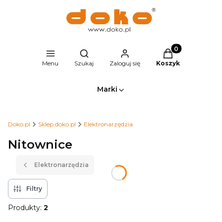
Produkty w kosz
Otwórz wyszukiwarkę
Menu
Szukaj
Zaloguj się
Koszyk
Marki
Doko.pl
Sklep.doko.pl
Elektronarzędzia
Nitownice
Elektronarzędzia
Filtry
Produkty:
2