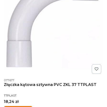
Kod produktu
077677
Złączka kątowa sztywna PVC ZKL 37 TTPLAST
PRODUCENT
TTPLAST
Cena
18,24 zł