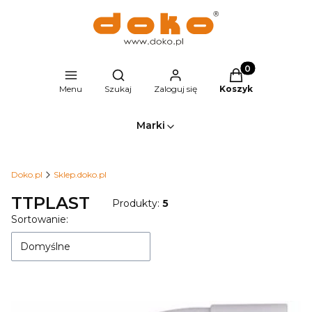
Produkty w kosz
Otwórz wyszukiwarkę
Menu
Szukaj
Zaloguj się
Koszyk
Marki
Doko.pl
Sklep.doko.pl
TTPLAST
Produkty:
5
Lista produktów
Sortowanie:
Domyślne