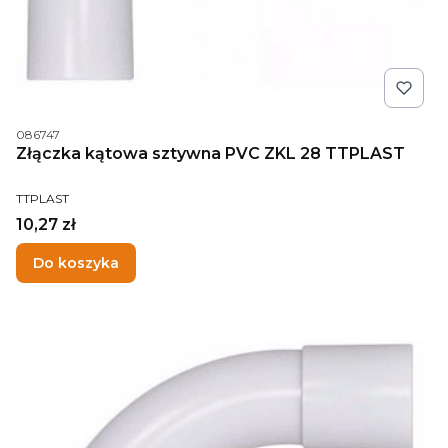
Kod produktu
086747
Złączka kątowa sztywna PVC ZKL 28 TTPLAST
PRODUCENT
TTPLAST
Cena
10,27 zł
Do koszyka