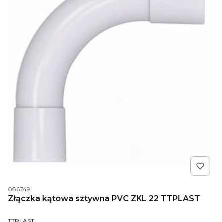
Kod produktu
086749
Złączka kątowa sztywna PVC ZKL 22 TTPLAST
PRODUCENT
TTPLAST