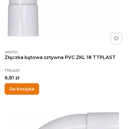
Kod produktu
086750
Złączka kątowa sztywna PVC ZKL 18 TTPLAST
PRODUCENT
TTPLAST
Cena
6,81 zł
Do koszyka