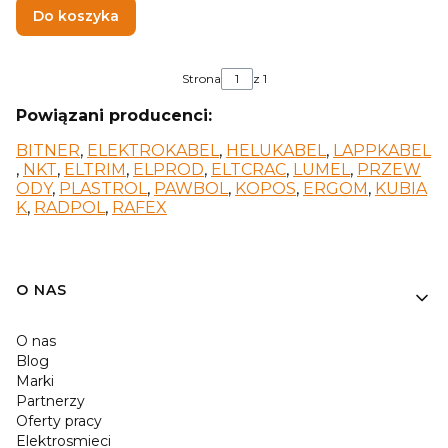
Do koszyka
Strona
z 1
Powiązani producenci:
BITNER
,
ELEKTROKABEL
,
HELUKABEL
,
LAPPKABEL
,
NKT
,
ELTRIM
,
ELPROD
,
ELTCRAC
,
LUMEL
,
PRZEW
ODY
,
PLASTROL
,
PAWBOL
,
KOPOS
,
ERGOM
,
KUBIA
K
,
RADPOL
,
RAFEX
O NAS
O nas
Blog
Marki
Partnerzy
Oferty pracy
Elektrosmieci