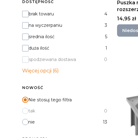
DOSTĘPNOŚĆ
Puszka 
rozszer
Dostępność
brak towaru
4
KONTAK
Cena
14,95 zł
na wyczerpaniu
3
Niedo
średnia ilość
5
duża ilość
1
spodziewana dostawa
0
Więcej opcji (6)
NOWOŚĆ
Nie stosuj tego filtra
tak
0
nie
13