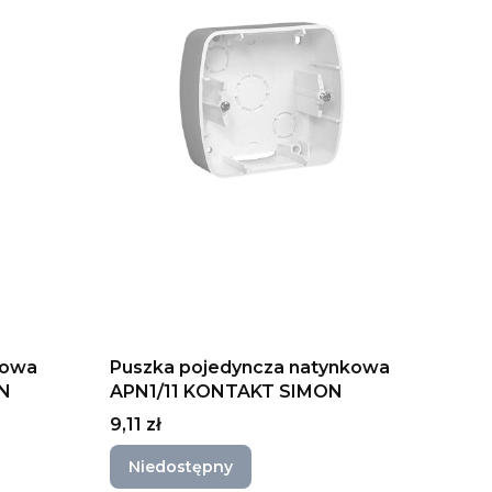
kowa
Puszka pojedyncza natynkowa
N
APN1/11 KONTAKT SIMON
Cena
9,11 zł
Niedostępny