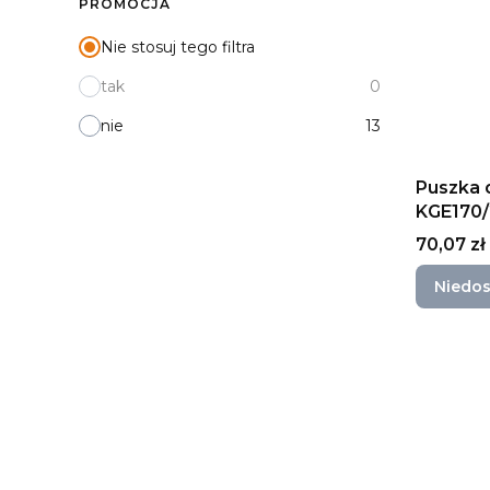
PROMOCJA
Nie stosuj tego filtra
tak
0
nie
13
Puszka 
KGE170
Cena
70,07 zł
Niedo