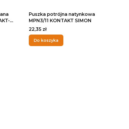
dana
Puszka potrójna natynkowa
AKT-
MPN3/11 KONTAKT SIMON
Cena
22,35 zł
Do koszyka