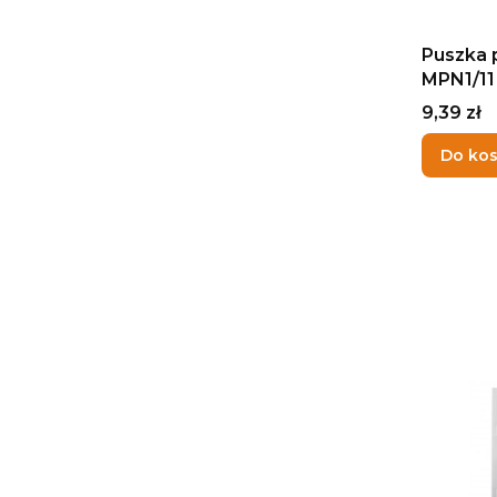
Puszka 
MPN1/1
Cena
9,39 zł
Do ko