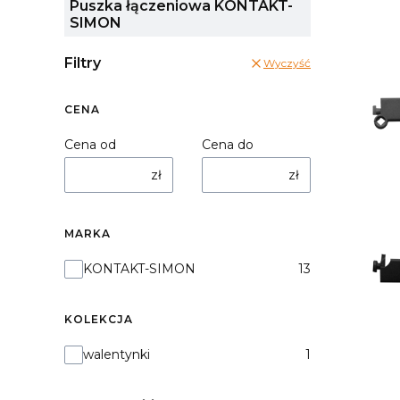
Puszka łączeniowa KONTAKT-
SIMON
Filtry
Wyczyść
CENA
Cena od
Cena do
zł
zł
MARKA
Marka
KONTAKT-SIMON
13
KOLEKCJA
Kolekcja
walentynki
1