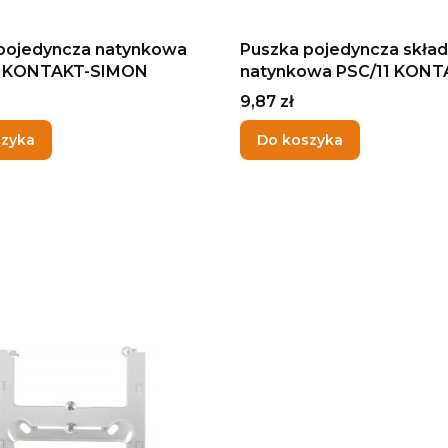
pojedyncza natynkowa
Puszka pojedyncza skła
1 KONTAKT-SIMON
natynkowa PSC/11 KONT
SIMON
Cena
9,87 zł
szyka
Do koszyka