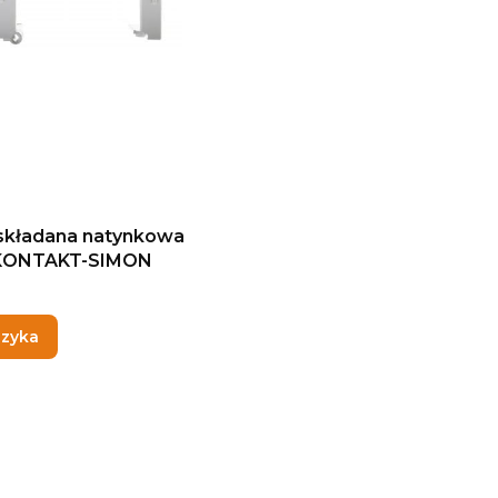
składana natynkowa
 KONTAKT-SIMON
szyka