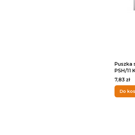
Puszka 
PSH/11
Cena
7,83 zł
Do ko