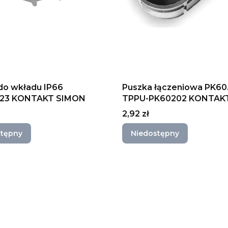
do wkładu IP66
Puszka łączeniowa PK60.
/23 KONTAKT SIMON
TPPU-PK60202 KONTAK
Cena
2,92 zł
stępny
Niedostępny