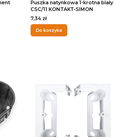
ment
Puszka natynkowa 1-krotna biały
CSC/11 KONTAKT-SIMON
Cena
7,34 zł
Do koszyka