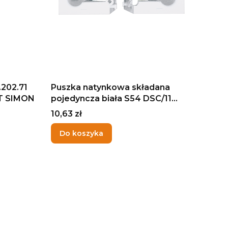
202.71
Puszka natynkowa składana
T SIMON
pojedyncza biała S54 DSC/11
KONTAKT-SIMON
Cena
10,63 zł
Do koszyka