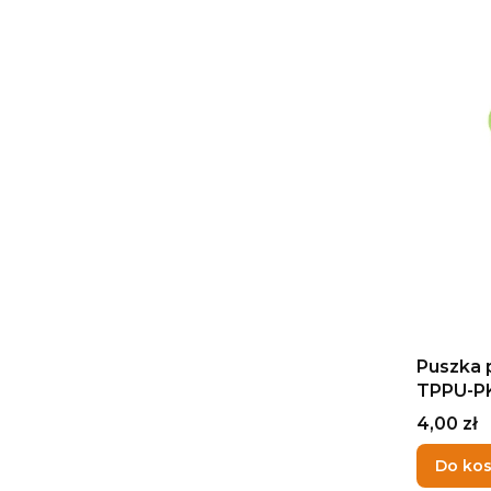
Puszka 
TPPU-P
SIMON
Cena
4,00 zł
Do ko