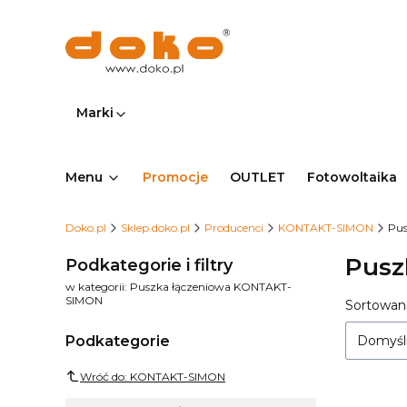
Marki
Menu
Promocje
OUTLET
Fotowoltaika
Doko.pl
Sklep.doko.pl
Producenci
KONTAKT-SIMON
Pu
Pusz
Podkategorie i filtry
w kategorii: Puszka łączeniowa KONTAKT-
SIMON
Lista
Sortowani
Podkategorie
Domyśl
Wróć do: KONTAKT-SIMON