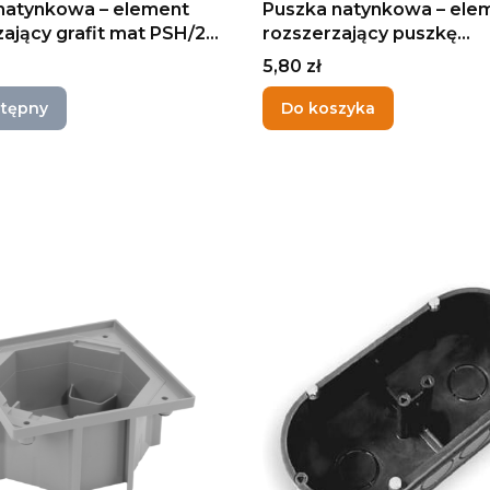
natynkowa – element
Puszka natynkowa – ele
zający grafit mat PSH/28
rozszerzający puszkę
T-SIMON
pojedynczą biały CSH/11
Cena
5,80 zł
KONTAKT-SIMON
stępny
Do koszyka