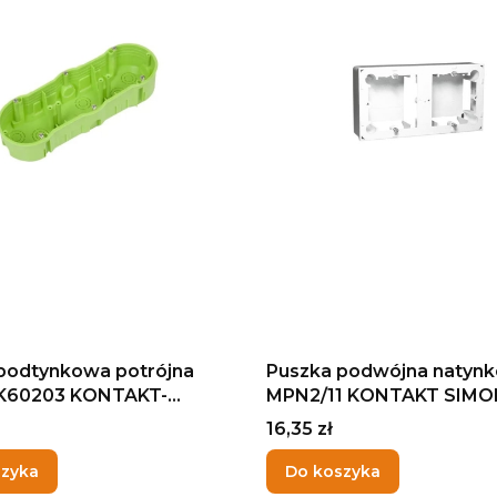
podtynkowa potrójna
Puszka podwójna natyn
K60203 KONTAKT-
MPN2/11 KONTAKT SIMO
Cena
16,35 zł
szyka
Do koszyka