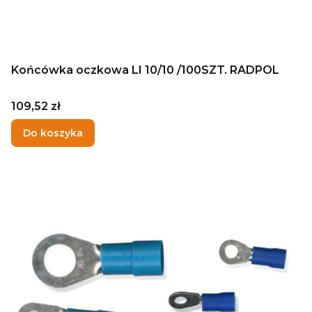
Końcówka oczkowa LI 10/10 /100SZT. RADPOL
Cena
109,52 zł
Do koszyka