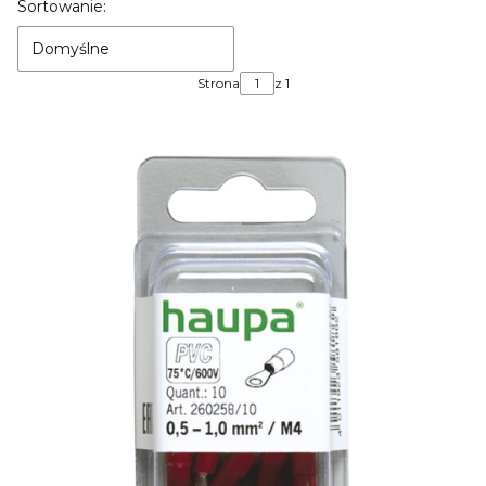
Lista produktów
Sortowanie:
Domyślne
Strona
z 1