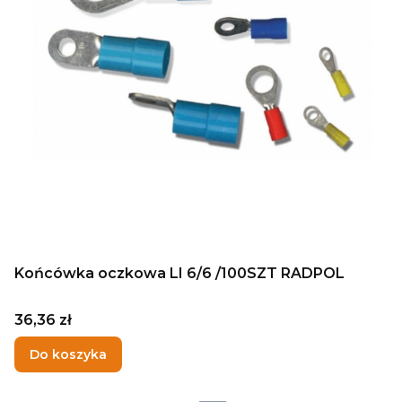
Końcówka oczkowa LI 6/6 /100SZT RADPOL
Cena
36,36 zł
Do koszyka