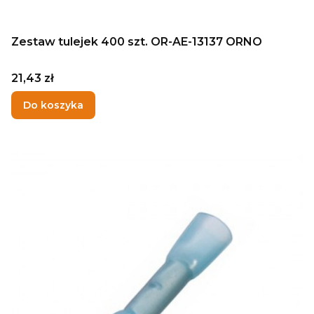
Zestaw tulejek 400 szt. OR-AE-13137 ORNO
Cena
21,43 zł
Do koszyka