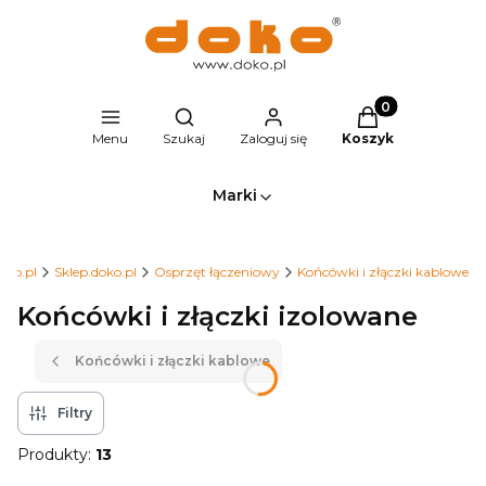
Produkty w kosz
Otwórz wyszukiwarkę
Menu
Szukaj
Zaloguj się
Koszyk
Marki
oko.pl
Sklep.doko.pl
Osprzęt łączeniowy
Końcówki i złączki kablowe
Końcówki i złączki izolowane
Końcówki i złączki kablowe
Filtry
Produkty:
13