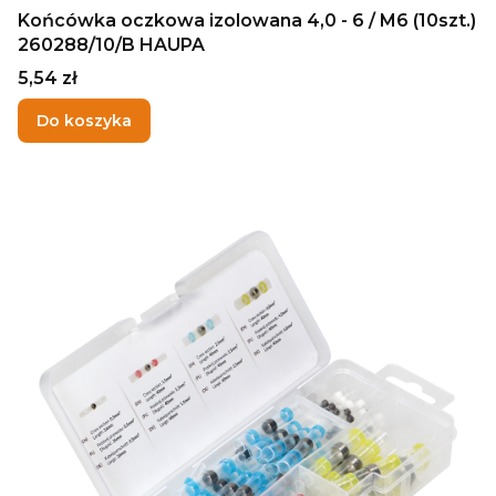
Końcówka oczkowa izolowana 4,0 - 6 / M6 (10szt.)
260288/10/B HAUPA
Cena
5,54 zł
Do koszyka