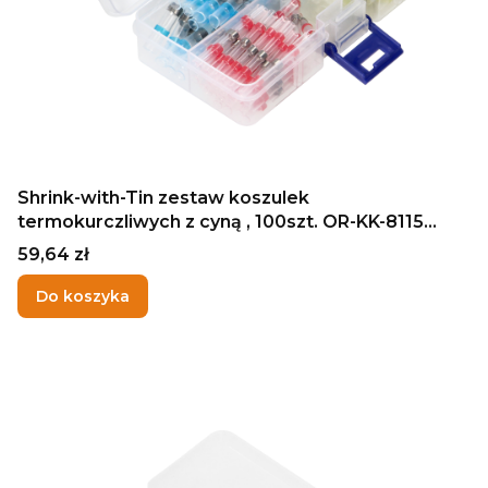
Shrink-with-Tin zestaw koszulek
termokurczliwych z cyną , 100szt. OR-KK-8115
ORNO
Cena
59,64 zł
Do koszyka