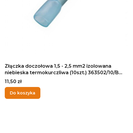
Złączka doczołowa 1,5 - 2,5 mm2 izolowana
niebieska termokurczliwa (10szt.) 363502/10/B
HAUPA
Cena
11,50 zł
Do koszyka