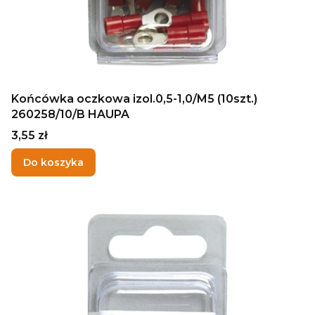
Końcówka oczkowa izol.0,5-1,0/M5 (10szt.)
260258/10/B HAUPA
Cena
3,55 zł
Do koszyka