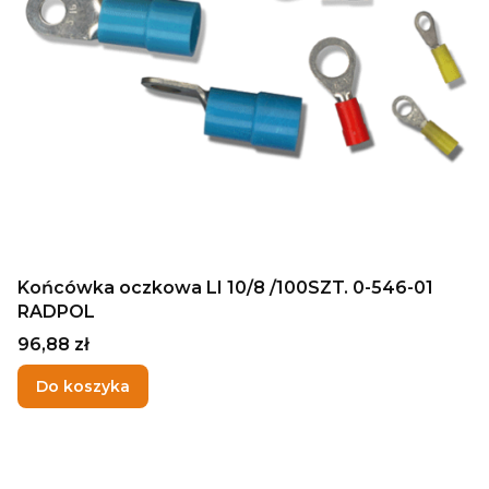
Końcówka oczkowa LI 10/8 /100SZT. 0-546-01
RADPOL
Cena
96,88 zł
Do koszyka