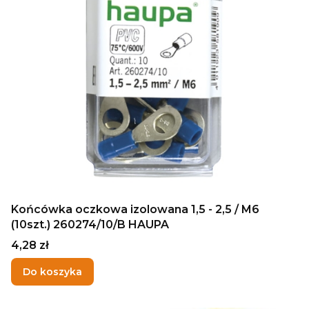
Końcówka oczkowa izolowana 1,5 - 2,5 / M6
(10szt.) 260274/10/B HAUPA
Cena
4,28 zł
Do koszyka