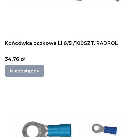
Końcówka oczkowa LI 6/5 /100SZT. RADPOL
Cena
34,76 zł
Niedostępny