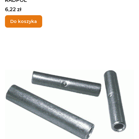
RADPOL
Cena
6,22 zł
Do koszyka