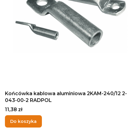
Końcówka kablowa aluminiowa 2KAM-240/12 2-
043-00-2 RADPOL
Cena
11,38 zł
Do koszyka