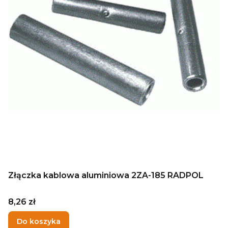
Złączka kablowa aluminiowa 2ZA-185 RADPOL
Cena
8,26 zł
Do koszyka