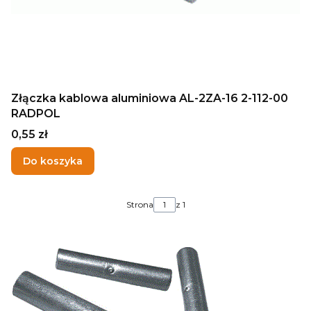
Złączka kablowa aluminiowa AL-2ZA-16 2-112-00
RADPOL
Cena
0,55 zł
Do koszyka
Strona
z 1