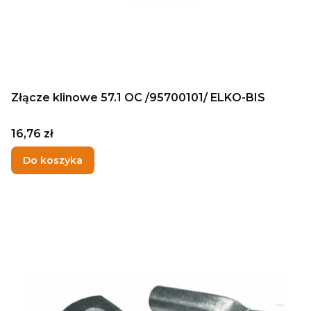
Złącze klinowe 57.1 OC /95700101/ ELKO-BIS
Cena
16,76 zł
Do koszyka