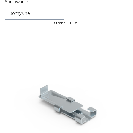
Lista produktów
Sortowanie:
Domyślne
Strona
z 1