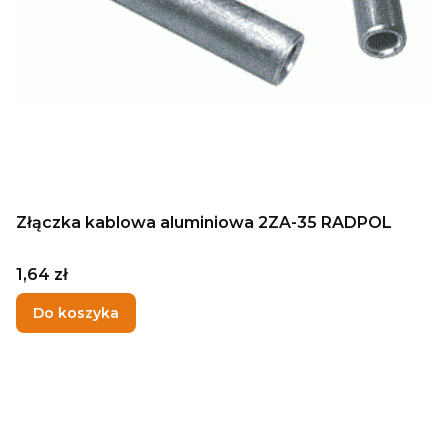
Złączka kablowa aluminiowa 2ZA-35 RADPOL
Cena
1,64 zł
Do koszyka