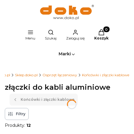
Produkty w kosz
Otwórz wyszukiwarkę
Menu
Szukaj
Zaloguj się
Koszyk
Marki
oko.pl
Sklep.doko.pl
Osprzęt łączeniowy
Końcówki i złączki kablowe
złączki do kabli aluminiowe
Końcówki i złączki kablowe
Filtry
Produkty:
12