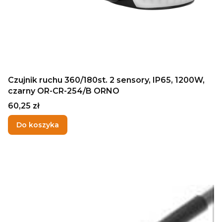
Czujnik ruchu 360/180st. 2 sensory, IP65, 1200W,
czarny OR-CR-254/B ORNO
Cena
60,25 zł
Do koszyka