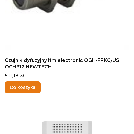
Czujnik dyfuzyjny ifm electronic OGH-FPKG/US
OGH312 NEWTECH
Cena
511,18 zł
Do koszyka