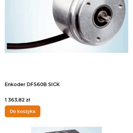
Enkoder DFS60B SICK
Cena
1 363,82 zł
Do koszyka