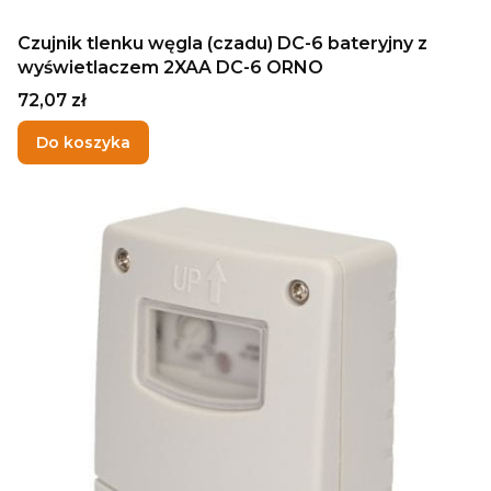
Czujnik tlenku węgla (czadu) DC-6 bateryjny z
wyświetlaczem 2XAA DC-6 ORNO
Cena
72,07 zł
Do koszyka