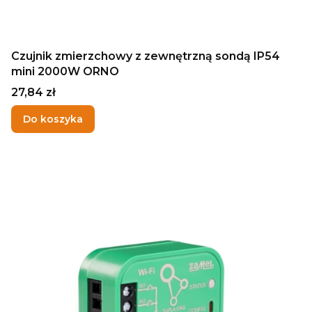
Czujnik zmierzchowy z zewnętrzną sondą IP54
mini 2000W ORNO
Cena
27,84 zł
Do koszyka