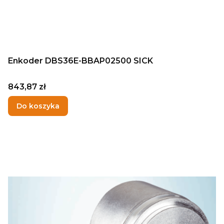
Enkoder DBS36E-BBAP02500 SICK
Cena
843,87 zł
Do koszyka