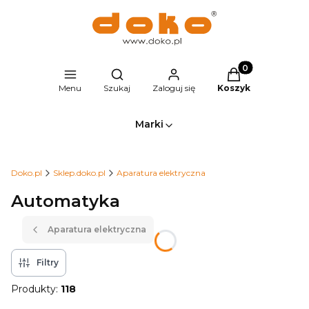
Produkty w kosz
Otwórz wyszukiwarkę
Menu
Szukaj
Zaloguj się
Koszyk
Marki
Doko.pl
Sklep.doko.pl
Aparatura elektryczna
Automatyka
Aparatura elektryczna
Filtry
Produkty:
118