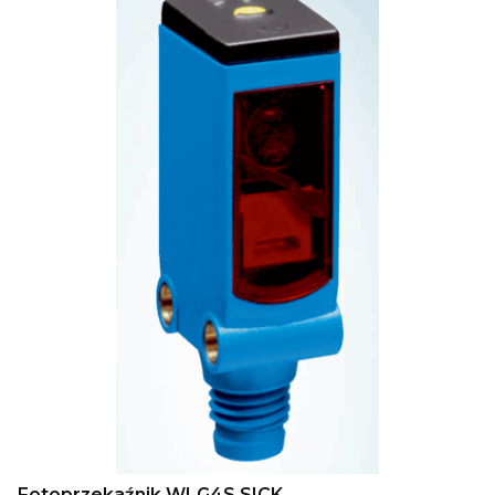
Fotoprzekaźnik WLG4S SICK