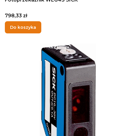
Cena
798,33 zł
Do koszyka