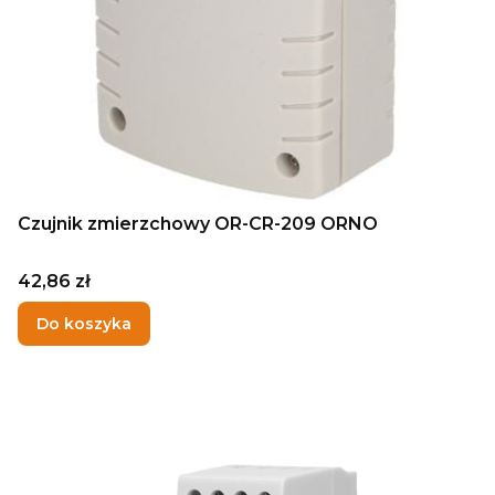
Czujnik zmierzchowy OR-CR-209 ORNO
Cena
42,86 zł
Do koszyka