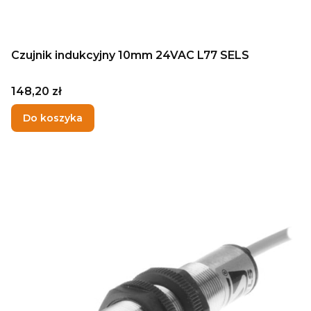
Czujnik indukcyjny 10mm 24VAC L77 SELS
Cena
148,20 zł
Do koszyka