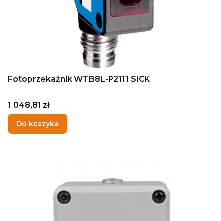
Fotoprzekaźnik WTB8L-P2111 SICK
Cena
1 048,81 zł
Do koszyka