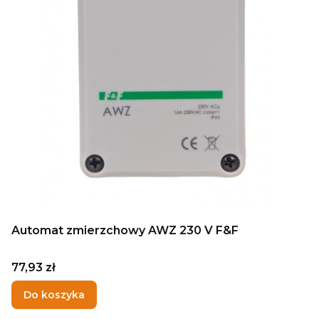
Automat zmierzchowy AWZ 230 V F&F
Cena
77,93 zł
Do koszyka