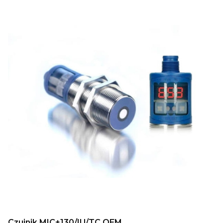
Czujnik MIC+130/IU/TC OEM