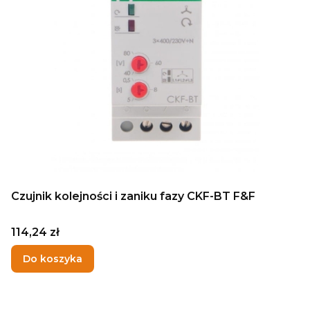
Czujnik kolejności i zaniku fazy CKF-BT F&F
Cena
114,24 zł
Do koszyka