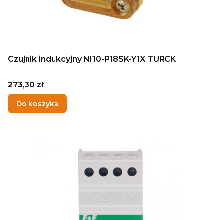
Czujnik indukcyjny NI10-P18SK-Y1X TURCK
Cena
273,30 zł
Do koszyka