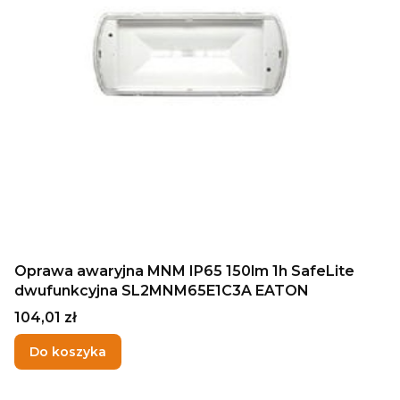
Oprawa awaryjna MNM IP65 150lm 1h SafeLite
dwufunkcyjna SL2MNM65E1C3A EATON
Cena
104,01 zł
Do koszyka