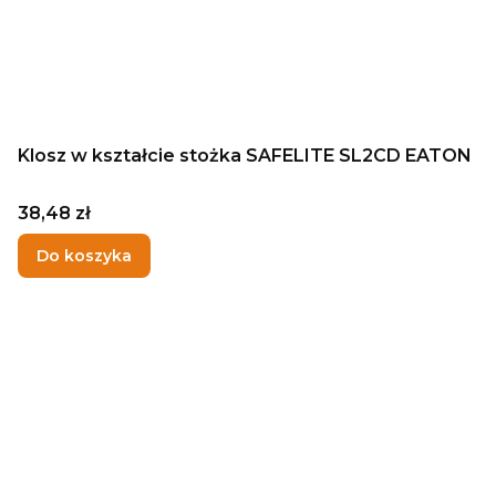
Klosz w kształcie stożka SAFELITE SL2CD EATON
Cena
38,48 zł
Do koszyka