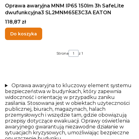
Oprawa awaryjna MNM IP65 150lm 3h SafeLite
dwufunkcyjna3 SL2MNM65E3C3A EATON
Cena
118,87 zł
Do koszyka
Strona
z 1
Oprawa awaryjna to kluczowy element systemu
bezpieczeństwa w budynkach, który zapewnia
widoczność i orientację w przypadku zaniku
zasilania. Stosowana jest w obiektach użyteczności
publicznej, biurach, magazynach, halach
przemysłowych i wszędzie tam, gdzie obowiązują
przepisy dotyczące ewakuacji. Oprawy oświetlenia
awaryjnego gwarantują niezawodne działanie w
sytuacjach kryzysowych, umożliwiając bezpieczne
opuszczenie budynku.