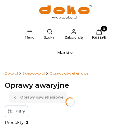
Produkty w kosz
Otwórz wyszukiwarkę
Menu
Szukaj
Zaloguj się
Koszyk
Marki
Doko.pl
Sklep.doko.pl
Oprawy oświetleniowe
Oprawy awaryjne
Oprawy oświetleniowe
Filtry
Produkty:
3