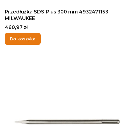
Przedłużka SDS-Plus 300 mm 4932471153
MILWAUKEE
Cena
460,97 zł
Do koszyka