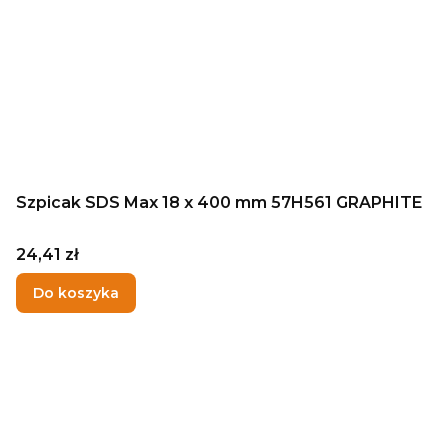
Szpicak SDS Max 18 x 400 mm 57H561 GRAPHITE
Cena
24,41 zł
Do koszyka