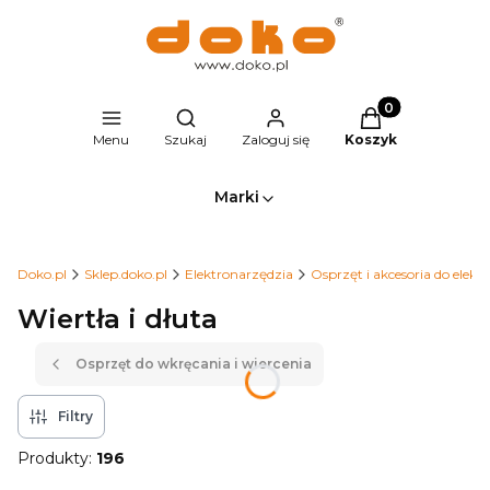
Produkty w kosz
Otwórz wyszukiwarkę
Menu
Szukaj
Zaloguj się
Koszyk
Marki
Doko.pl
Sklep.doko.pl
Elektronarzędzia
Osprzęt i akcesoria do elekt
Wiertła i dłuta
Osprzęt do wkręcania i wiercenia
Filtry
Produkty:
196