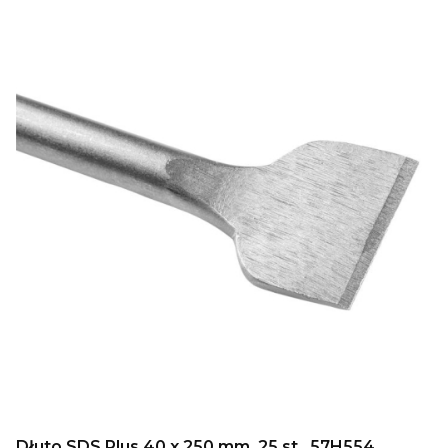
Dłuto SDS Plus 40 x 250 mm, 25 st., 57H554