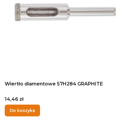
Wiertło diamentowe 57H284 GRAPHITE
Cena
14,46 zł
Do koszyka