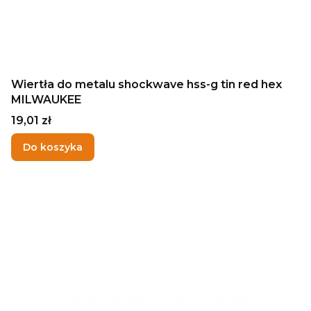
Wiertła do metalu shockwave hss-g tin red hex
MILWAUKEE
Cena
19,01 zł
Do koszyka