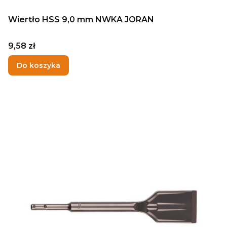
Wiertło HSS 9,0 mm NWKA JORAN
Cena
9,58 zł
Do koszyka