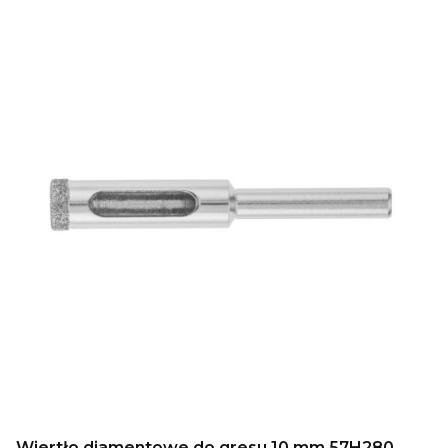
Wiertło diamentowe do gresu 10 mm 57H280