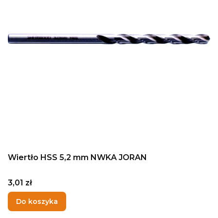
Wiertło HSS 5,2 mm NWKA JORAN
Cena
3,01 zł
Do koszyka