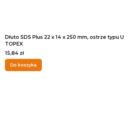
Dłuto SDS Plus 22 x 14 x 250 mm, ostrze typu U
TOPEX
Cena
15,84 zł
Do koszyka