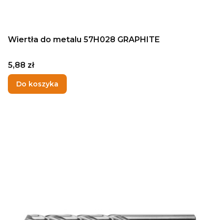
Wiertła do metalu 57H028 GRAPHITE
Cena
5,88 zł
Do koszyka