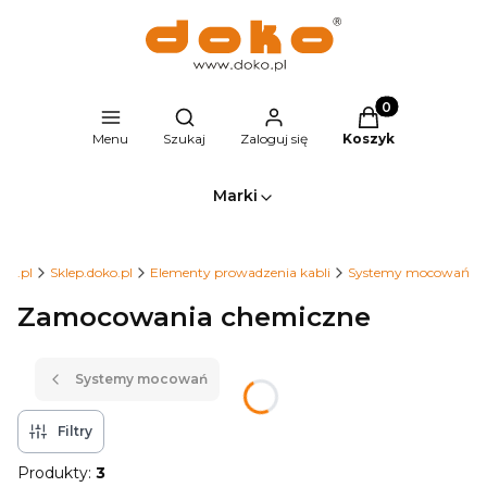
Produkty w kosz
Otwórz wyszukiwarkę
Menu
Szukaj
Zaloguj się
Koszyk
Marki
ko.pl
Sklep.doko.pl
Elementy prowadzenia kabli
Systemy mocowań
Zamocowania chemiczne
Systemy mocowań
Filtry
Produkty:
3