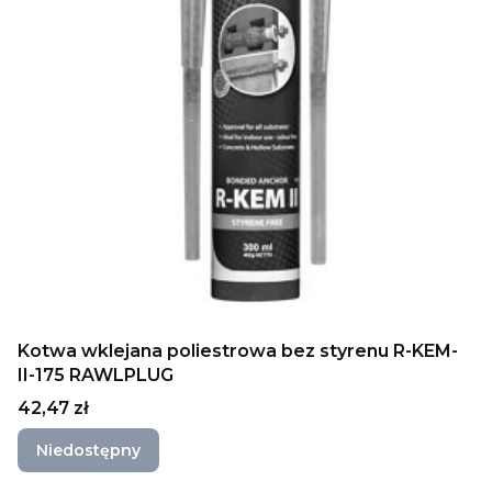
Kotwa wklejana poliestrowa bez styrenu R-KEM-
II-175 RAWLPLUG
Cena
42,47 zł
Niedostępny