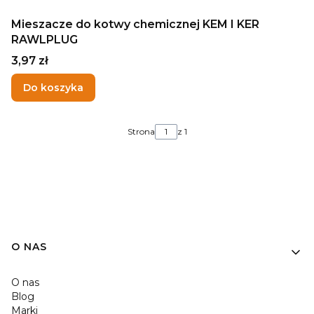
Mieszacze do kotwy chemicznej KEM I KER
RAWLPLUG
Cena
3,97 zł
Do koszyka
Strona
z 1
O NAS
O nas
Blog
Marki