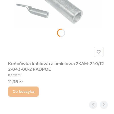
Końcówka kablowa aluminiowa 2KAM-240/12
2-043-00-2 RADPOL
PRODUCENT
RADPOL
Cena
11,38 zł
Do koszyka