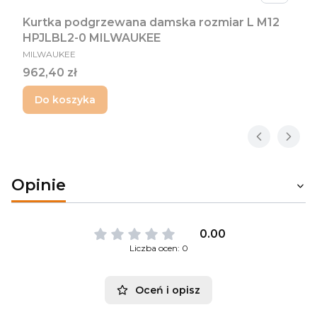
Kurtka podgrzewana damska rozmiar L M12
HPJLBL2-0 MILWAUKEE
PRODUCENT
MILWAUKEE
Cena
962,40 zł
Do koszyka
Opinie
0.00
Liczba ocen: 0
Oceń i opisz