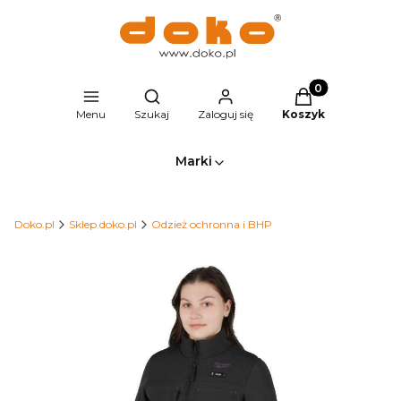
Produkty w kosz
Otwórz wyszukiwarkę
Menu
Szukaj
Zaloguj się
Koszyk
Marki
Doko.pl
Sklep.doko.pl
Odzież ochronna i BHP