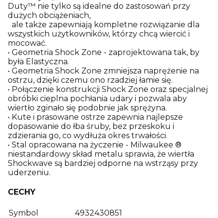
Duty™ nie tylko są idealne do zastosowań przy
dużych obciążeniach,
ale także zapewniają kompletne rozwiązanie dla
wszystkich użytkowników, którzy chcą wiercić i
mocować.
• Geometria Shock Zone - zaprojektowana tak, by
była Elastyczna.
• Geometria Shock Zone zmniejsza naprężenie na
ostrzu, dzięki czemu ono rzadziej łamie się.
• Połączenie konstrukcji Shock Zone oraz specjalnej
obróbki cieplna pochłania udary i pozwala aby
wiertło zginało się podobnie jak sprężyna.
• Kute i prasowane ostrze zapewnia najlepsze
dopasowanie do łba śruby, bez przeskoku i
zdzierania go, co wydłuża okres trwałości.
• Stal opracowana na życzenie - Milwaukee ®
niestandardowy skład metalu sprawia, że wiertła
Shockwave są bardziej odporne na wstrząsy przy
uderzeniu.
CECHY
Symbol
4932430851