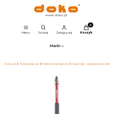
Produkty w kosz
Otwórz wyszukiwarkę
Menu
Szukaj
Zaloguj się
Koszyk
Marki
Doko.pl
Sklep.doko.pl
Elektronarzędzia
Osprzęt i akcesoria do elekt