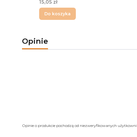
Cena
15,05 zł
Do koszyka
Opinie
Opinie o produkcie pochodzą od niezweryfikowanych użytkown