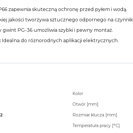
P66 zapewnia skuteczną ochronę przed pyłem i wodą.
ej jakości tworzywa sztucznego odpornego na czynniki
gwint PG-36 umożliwia szybki i pewny montaż.
:
Idealna do różnorodnych aplikacji elektrycznych.
Kolor
Otwór [mm]
32
Rozmiar klucza [mm]
Temperatura pracy [°C]