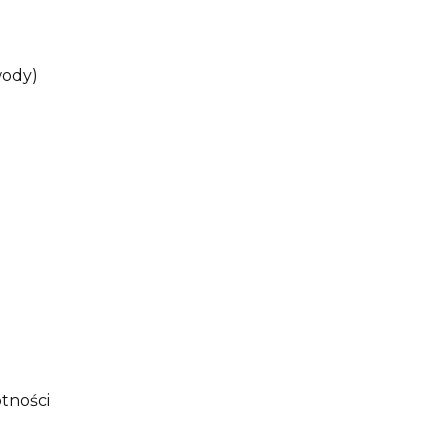
wody)
tności