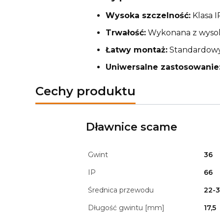
Wysoka szczelność:
Klasa I
Trwałość:
Wykonana z wysoki
Łatwy montaż:
Standardowy 
Uniwersalne zastosowanie
Cechy produktu
Dławnice scame
Gwint
36
IP
66
Średnica przewodu
22-
Długość gwintu [mm]
17,5