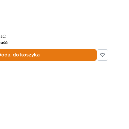
ść:
lość
odaj do koszyka