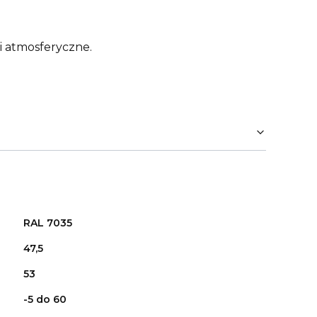
 atmosferyczne.
RAL 7035
47,5
53
-5 do 60