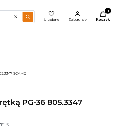
Produkty w kos
Wyczyść
Szukaj
Ulubione
Zaloguj się
Koszyk
805.3347 SCAME
rętką PG-36 805.3347
je: 0)