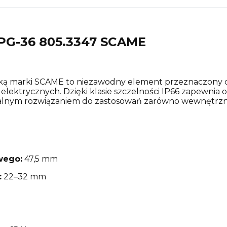
 PG-36 805.3347 SCAME
tką marki SCAME to niezawodny element przeznaczony 
elektrycznych. Dzięki klasie szczelności IP66 zapewnia 
dealnym rozwiązaniem do zastosowań zarówno wewnętrzny
wego:
47,5 mm
:
22–32 mm