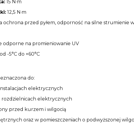
a:
15 N·m
ki:
12,5 N·m
a ochrona przed pyłem, odporność na silne strumienie 
 odporne na promieniowanie UV
od -5°C do +60°C
zeznaczona do:
nstalacjach elektrycznych
 rozdzielnicach elektrycznych
ony przed kurzem i wilgocią
rznych oraz w pomieszczeniach o podwyższonej wilgo