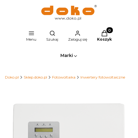
Produkty w kosz
Otwórz wyszukiwarkę
Menu
Szukaj
Zaloguj się
Koszyk
Marki
Doko.pl
Sklep.doko.pl
Fotowoltaika
Inwertery fotowoltaiczne