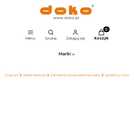
Produkty w kosz
Otwórz wyszukiwarkę
Menu
Szukaj
Zaloguj się
Koszyk
Marki
Doko.pl
Sklep.doko.pl
Elementy prowadzenia kabli
Systemy moco