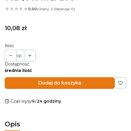
0.00
(Oceny: 0 Recenzje: 0)
Cena
10,08 zł
Ilość
op.
Dostępność:
średnia ilość
Dodaj do koszyka
Czas wysyłki:
24 godziny
Opis