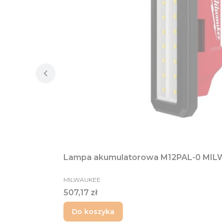
Lampa akumulatorowa M12PAL-0 MI
PRODUCENT
MILWAUKEE
Cena
507,17 zł
Do koszyka