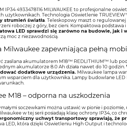
 IP34 4933478116 MILWAUKEE to profesjonalne oświe
ch użytkownikach. Technologia Oświetlenie TRUEVIE
y strumień światła
. Teleskopowy maszt o regulowanej 
trzeni roboczej z góry, bez cieni. Kompaktowa podstawa
towa LED sprawdzi się zarówno na budowie, jak i 
zą moc z niezawodnością.
Milwaukee zapewniająca pełną mobi
 zasilana akumulatorem M18™ REDLITHIUM™ lub podłąc
 jednym akumulatorze 8.0 Ah działa nawet do 10 godzin.
 ładować dodatkowe urządzenia.
Milwaukee lampa warsz
cznym wsparciem dla użytkownika. Lampy budowlane LED 
warunkach.
e M18 – odporna na uszkodzenia
małymi soczewkami można ustawić w pionie i poziomie, u
waukee w tej serii posiadają klasę ochrony IP34, co chro
rgonomiczny uchwyt transportowy sprawiają, że pr
a LED, która dzięki Oświetleniu High Output i techn