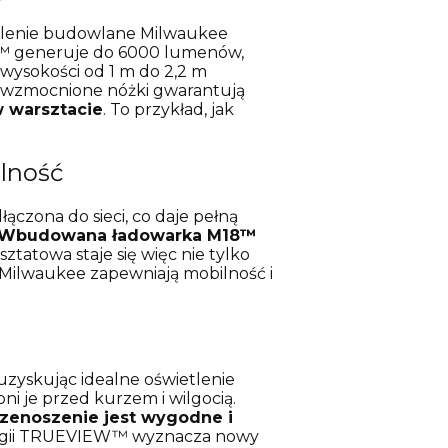
tlenie budowlane Milwaukee
W™ generuje do 6000 lumenów,
wysokości od 1 m do 2,2 m
 i wzmocnione nóżki gwarantują
w warsztacie
. To przykład, jak
lność
zona do sieci, co daje pełną
Wbudowana ładowarka M18™
tatowa staje się więc nie tylko
Milwaukee zapewniają mobilność i
zyskując idealne oświetlenie
ni je przed kurzem i wilgocią.
zenoszenie jest wygodne i
ologii TRUEVIEW™ wyznacza nowy