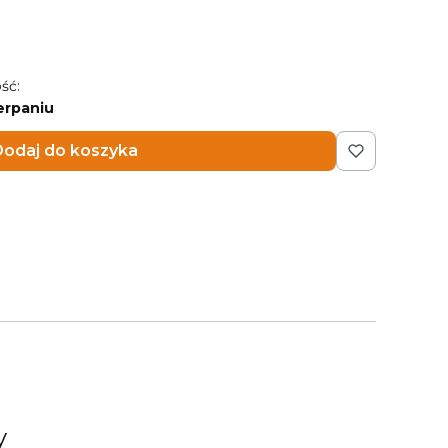
ść:
erpaniu
odaj do koszyka
y