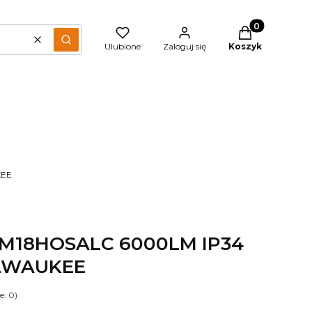
Produkty w kos
Wyczyść
Szukaj
Ulubione
Zaloguj się
Koszyk
KEE
 M18HOSALC 6000LM IP34
ILWAUKEE
e: 0)