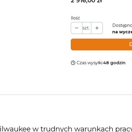
Cena
2 916,00 zł
Ilość
Dostępno
szt.
na wycz
D
Czas wysyłki:
48 godzin
lwaukee w trudnych warunkach prac