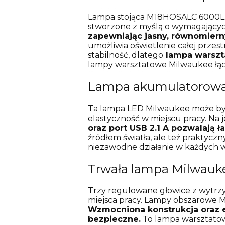
Lampa stojąca M18HOSALC 6000LM
stworzone z myślą o wymagający
zapewniając jasny, równomiern
umożliwia oświetlenie całej przes
stabilność, dlatego
lampa warszta
lampy warsztatowe Milwaukee łąc
Lampa akumulatorowa 
Ta lampa LED Milwaukee może być
elastyczność w miejscu pracy. Na
oraz port USB 2.1 A pozwalają
źródłem światła, ale też prakty
niezawodne działanie w każdych 
Trwała lampa Milwauke
Trzy regulowane głowice z wytrzy
miejsca pracy. Lampy obszarowe Mil
Wzmocniona konstrukcja oraz e
bezpieczne.
To lampa warsztatow