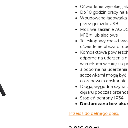
Oświetlenie wysokiej 
Do 10 godzin pracy n
Wbudowana ładowarka M
przez gniazdo USB
Możliwe zasilanie AC/
M18™ lub sieciowe
Teleskopowy maszt wys
oświetlenie obszaru rob
Kompaktowa powierzchni
odporne na uderzenia n
warunkami w miejscu p
3 odporne na uderzeni
soczewkami mogą być ob
co zapewnia doskonałe 
Długa, wygodna szyna 
ciężaru podczas przeno
Stopień ochrony IP34
Dostarczana bez aku
Przejdź do pełnego opisu