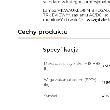
standard w kategorii profesjonal
Lampa MILWAUKEE® M18HOSALC 600
TRUEVIEW™, zasilaniu AC/DC i sol
mobilność i trwałość –
wszędzie t
Cechy produktu
Specyfikacja
Maks. czas pracy z aku. M18 HB8
3.5/ 
[h]
Waga z akumulatorem (EPTA)
11 (
(kg)
Symbol
493