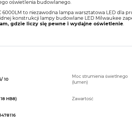
nego oświetlenia budowlanego.
0LM to niezawodna lampa warsztatowa LED dla profes
idnej konstrukcji lampy budowlane LED Milwaukee zapew
am, gdzie liczy się pewne i wydajne oświetlenie
.
Moc strumienia świetlnego
5/ 10
(lumen)
M18 HB8)
Zawartość
3478116