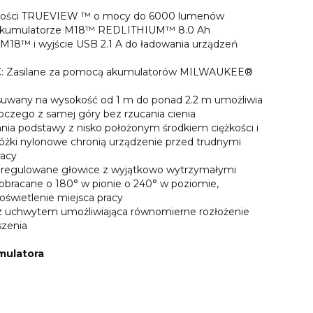
jakości TRUEVIEW ™ o mocy do 6000 lumenów
a akumulatorze M18™ REDLITHIUM™ 8.0 Ah
18™ i wyjście USB 2.1 A do ładowania urządzeń
DC: Zasilane za pomocą akumulatorów MILWAUKEE®
uwany na wysokość od 1 m do ponad 2.2 m umożliwia
oczego z samej góry bez rzucania cienia
a podstawy z nisko położonym środkiem ciężkości i
óżki nylonowe chronią urządzenie przed trudnymi
racy
a regulowane głowice z wyjątkowo wytrzymałymi
racane o 180° w pionie o 240° w poziomie,
oświetlenie miejsca pracy
z uchwytem umożliwiająca równomierne rozłożenie
szenia
mulatora