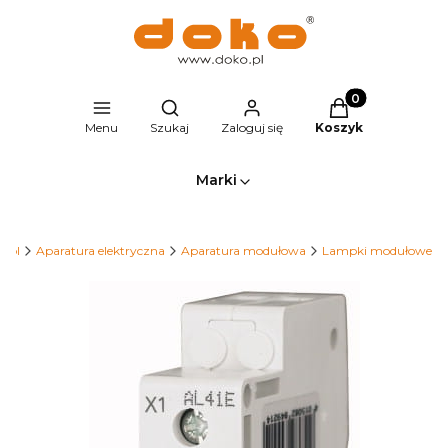
Produkty w kosz
Otwórz wyszukiwarkę
Menu
Szukaj
Zaloguj się
Koszyk
Marki
o.pl
Aparatura elektryczna
Aparatura modułowa
Lampki modułowe