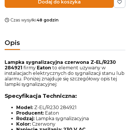
Dodaj do koszyka
Czas wysyłki:
48 godzin
Opis
Lampka sygnalizacyjna czerwona Z-EL/R230
284921
firmy
Eaton
to element używany w
instalacjach elektrycznych do sygnalizacji stanu lub
alarmu. Poniżej znajduje się szczegółowy opis tej
lampki sygnalizacyjnej:
Specyfikacja Techniczna:
Model:
Z-EL/R230 284921
Producent:
Eaton
Rodzaj:
Lampka sygnalizacyjna
Kolor:
Czerwony
Napięcie zasilania:
230 V AC