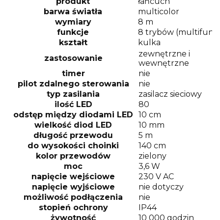
produkt
łańcuch
barwa światła
multicolor
wymiary
8 m
funkcje
8 trybów (multifunkc
kształt
kulka
zewnętrzne i
zastosowanie
wewnętrzne
timer
nie
pilot zdalnego sterowania
nie
typ zasilania
zasilacz sieciowy
ilość LED
80
odstęp między diodami LED
10 cm
wielkość diod LED
10 mm
długość przewodu
5 m
do wysokości choinki
140 cm
kolor przewodów
zielony
moc
3,6 W
napięcie wejściowe
230 V AC
napięcie wyjściowe
nie dotyczy
możliwość podłączenia
nie
stopień ochrony
IP44
żywotność
10 000 godzin