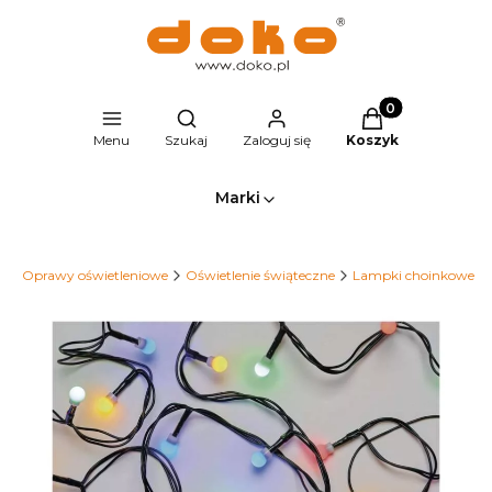
Produkty w kosz
Otwórz wyszukiwarkę
Menu
Szukaj
Zaloguj się
Koszyk
Marki
l
Oprawy oświetleniowe
Oświetlenie świąteczne
Lampki choinkowe