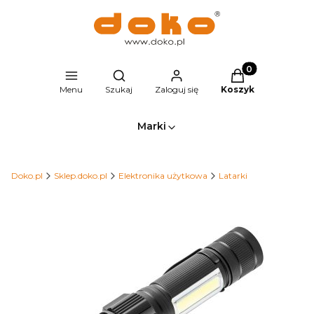
Produkty w kosz
Otwórz wyszukiwarkę
Menu
Szukaj
Zaloguj się
Koszyk
Marki
Doko.pl
Sklep.doko.pl
Elektronika użytkowa
Latarki