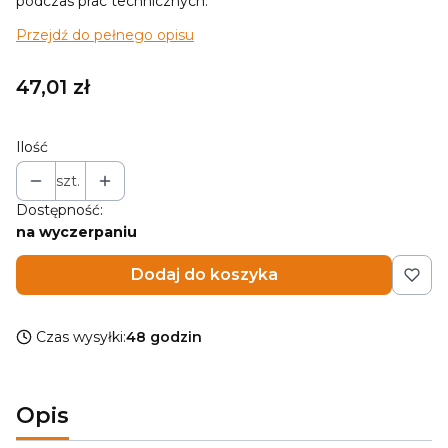
podczas prac technicznych.
Przejdź do pełnego opisu
Cena
47,01 zł
Ilość
szt.
Dostępność:
na wyczerpaniu
Dodaj do koszyka
Czas wysyłki:
48 godzin
Opis