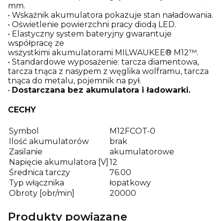
mm.
• Wskaźnik akumulatora pokazuje stan naładowania.
• Oświetlenie powierzchni pracy diodą LED.
• Elastyczny system bateryjny gwarantuje
współpracę ze
wszystkimi akumulatorami MILWAUKEE® M12™.
• Standardowe wyposażenie: tarcza diamentowa,
tarcza tnąca z nasypem z węglika wolframu, tarcza
tnąca do metalu, pojemnik na pył.
•
Dostarczana bez akumulatora i ładowarki.
CECHY
Symbol
M12FCOT-0
Ilość akumulatorów
brak
Zasilanie
akumulatorowe
Napięcie akumulatora [V]
12
Średnica tarczy
76.00
Typ włącznika
łopatkowy
Obroty [obr/min]
20000
Produkty powiązane