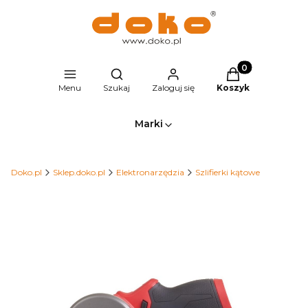
Produkty w kosz
Otwórz wyszukiwarkę
Menu
Szukaj
Zaloguj się
Koszyk
Marki
Doko.pl
Sklep.doko.pl
Elektronarzędzia
Szlifierki kątowe