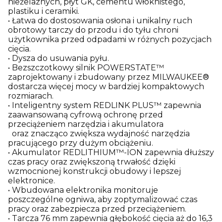
nieżelaznych, płyt GK, cementu włóknistego,
plastiku i ceramiki.
• Łatwa do dostosowania osłona i unikalny ruch
obrotowy tarczy do przodu i do tyłu chroni
użytkownika przed odpadami w różnych pozycjach
cięcia.
• Dysza do usuwania pyłu.
• Bezszczotkowy silnik POWERSTATE™
zaprojektowany i zbudowany przez MILWAUKEE®
dostarcza więcej mocy w bardziej kompaktowych
rozmiarach.
• Inteligentny system REDLINK PLUS™ zapewnia
zaawansowaną cyfrową ochronę przed
przeciążeniem narzędzia i akumulatora
oraz znacząco zwiększa wydajność narzędzia
pracującego przy dużym obciążeniu.
• Akumulator REDLITHIUM™-ION zapewnia dłuższy
czas pracy oraz zwiększoną trwałość dzięki
wzmocnionej konstrukcji obudowy i lepszej
elektronice.
• Wbudowana elektronika monitoruje
poszczególne ogniwa, aby zoptymalizować czas
pracy oraz zabezpiecza przed przeciążeniem.
• Tarcza 76 mm zapewnia głębokość cięcia aż do 16,3