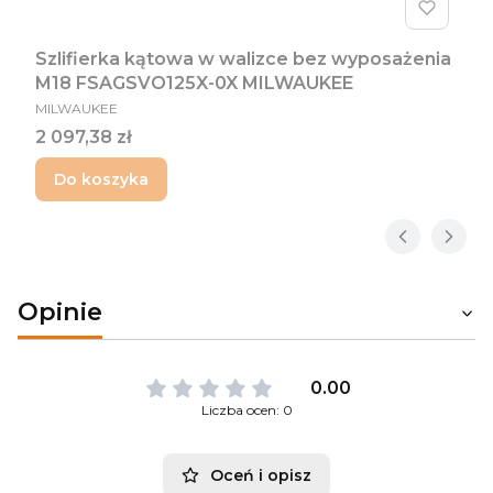
Szlifierka kątowa w walizce bez wyposażenia
M18 FSAGSVO125X-0X MILWAUKEE
PRODUCENT
MILWAUKEE
Cena
2 097,38 zł
Do koszyka
Opinie
0.00
Liczba ocen: 0
Oceń i opisz