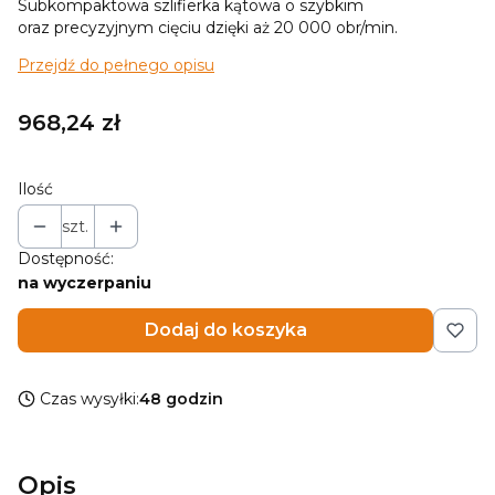
Subkompaktowa szlifierka kątowa o szybkim
oraz precyzyjnym cięciu dzięki aż 20 000 obr/min.
Przejdź do pełnego opisu
Cena
968,24 zł
Ilość
szt.
Dostępność:
na wyczerpaniu
Dodaj do koszyka
Czas wysyłki:
48 godzin
Opis