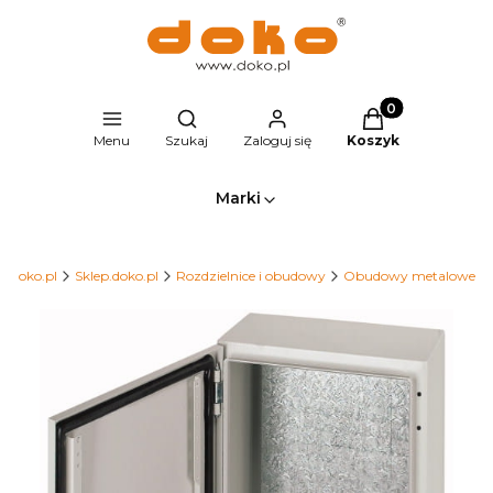
Produkty w kosz
Otwórz wyszukiwarkę
Menu
Szukaj
Zaloguj się
Koszyk
Marki
Doko.pl
Sklep.doko.pl
Rozdzielnice i obudowy
Obudowy metalowe