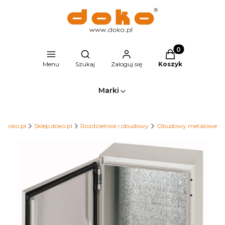
Produkty w kosz
Otwórz wyszukiwarkę
Menu
Szukaj
Zaloguj się
Koszyk
Marki
Doko.pl
Sklep.doko.pl
Rozdzielnice i obudowy
Obudowy metalowe