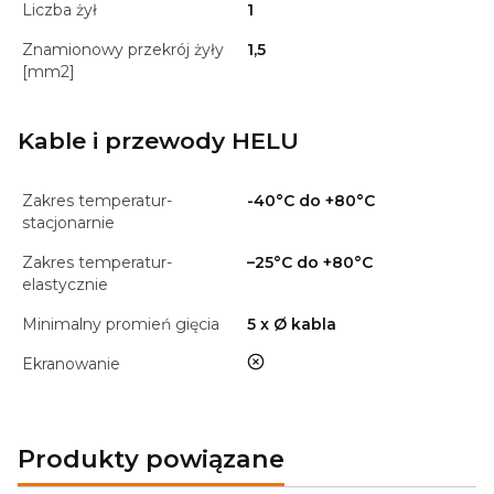
Liczba żył
1
Znamionowy przekrój żyły
1,5
[mm2]
Kable i przewody HELU
Zakres temperatur-
-40°C do +80°C
stacjonarnie
Zakres temperatur-
–25°C do +80°C
elastycznie
Minimalny promień gięcia
5 x Ø kabla
nie
Ekranowanie
Produkty powiązane