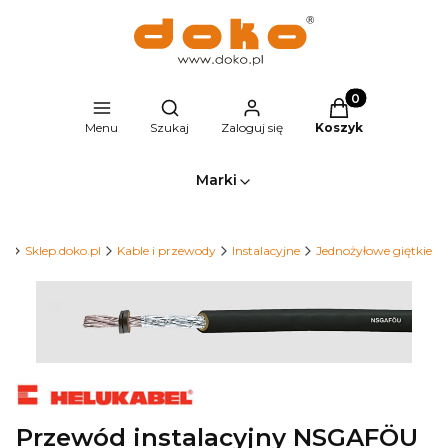
Produkty w kosz
Otwórz wyszukiwarkę
Menu
Szukaj
Zaloguj się
Koszyk
Marki
pl
Sklep.doko.pl
Kable i przewody
Instalacyjne
Jednożyłowe giętkie
Przewód instalacyjny NSGAFÖU