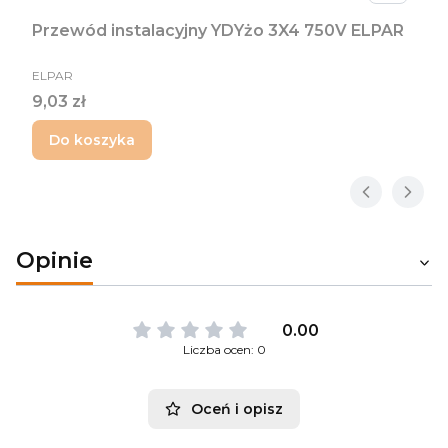
Przewód instalacyjny YDYżo 3X4 750V ELPAR
PRODUCENT
ELPAR
Cena
9,03 zł
Do koszyka
Opinie
0.00
Liczba ocen: 0
Oceń i opisz