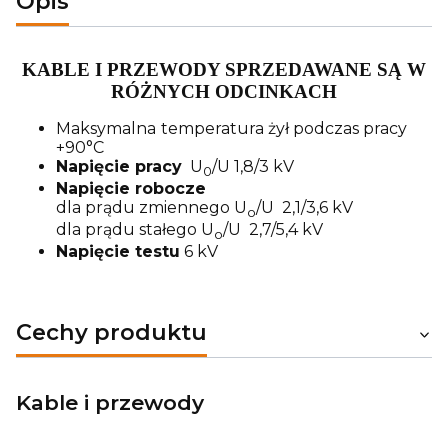
Opis
KABLE I PRZEWODY SPRZEDAWANE SĄ W
RÓŻNYCH ODCINKACH
Maksymalna
temperatura żył podczas pracy
+90°C
Napięcie pracy
U
/U 1,8/3 kV
0
Napięcie robocze
dla prądu zmiennego U
/U 2,1/3,6 kV
o
dla prądu stałego U
/U 2,7/5,4 kV
o
Napięcie testu
6 kV
Cechy produktu
Kable i przewody