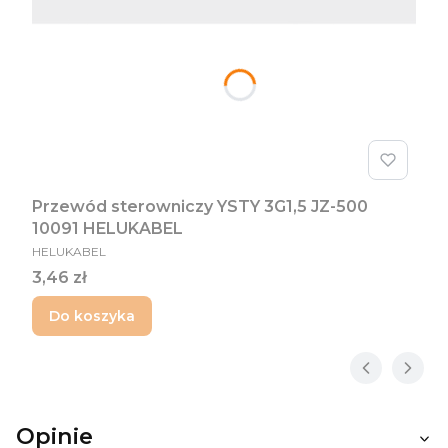
Przewód sterowniczy YSTY 3G1,5 JZ-500
10091 HELUKABEL
PRODUCENT
HELUKABEL
Cena
3,46 zł
Do koszyka
Opinie