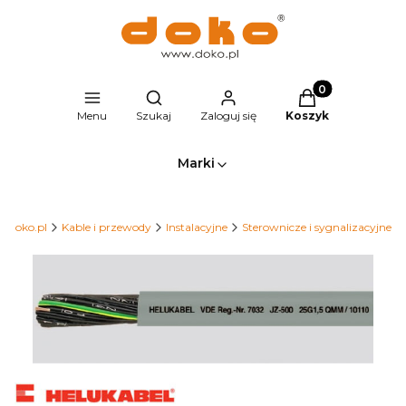
Produkty w kosz
Otwórz wyszukiwarkę
Menu
Szukaj
Zaloguj się
Koszyk
Marki
p.doko.pl
Kable i przewody
Instalacyjne
Sterownicze i sygnalizacyjne