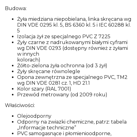
Budowa:
Żyła miedziana niepobielana, linka skręcana wg
DIN VDE 0295 kl. 5, BS 6360 kl. 5 i IEC 60288 kl.
5
Izolacja żył ze specjalnego PVC Z 7225
Żyły czarne z nadrukowanymi białymi cyframi
wg DIN VDE 0293 (dostępny również z żyłami
w innych
kolorach)
Żółto-zielona żyła ochronna (od 3 żył)
Żyły skręcane równolegle
Opona zewnętrzna ze specjalnego PVC, TM2
wg DIN VDE 0281 cz. 1, HD 21.1
Kolor szary (RAL 7001)
Przewód metrowany (od 2009 roku)
Właściwości:
Olejoodporny
Odporny na zwiazki chemiczne, patrz: tabela
„Informacje techniczne”
PVC samogasnące i płomienioodporne,