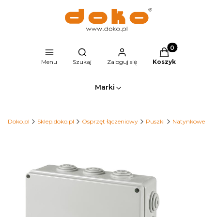
Produkty w kosz
Otwórz wyszukiwarkę
Menu
Szukaj
Zaloguj się
Koszyk
Marki
Doko.pl
Sklep.doko.pl
Osprzęt łączeniowy
Puszki
Natynkowe