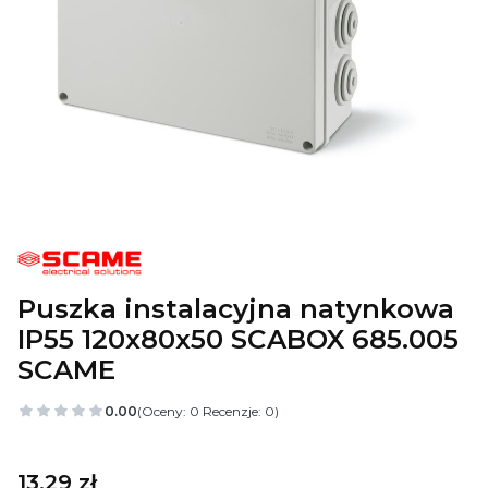
Puszka instalacyjna natynkowa
IP55 120x80x50 SCABOX 685.005
SCAME
0.00
(Oceny: 0 Recenzje: 0)
Cena
13,29 zł