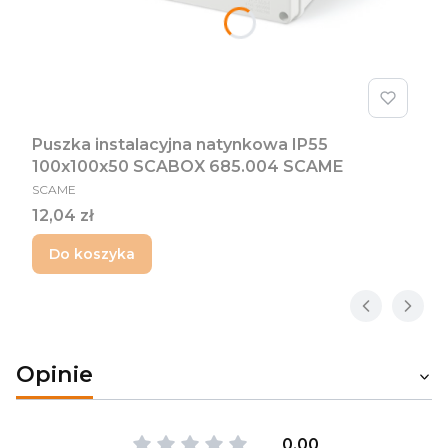
Puszka instalacyjna natynkowa IP55
100x100x50 SCABOX 685.004 SCAME
PRODUCENT
SCAME
Cena
12,04 zł
Do koszyka
Opinie
0.00