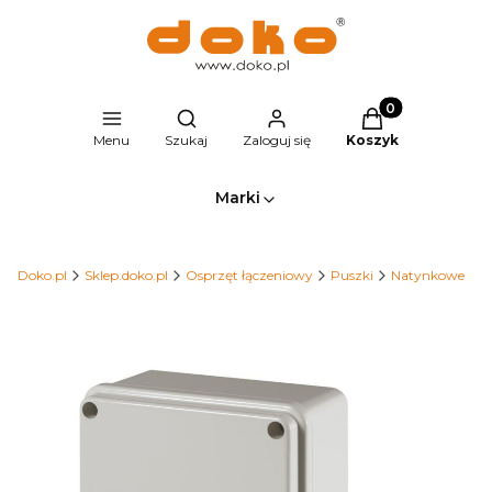
Produkty w kosz
Otwórz wyszukiwarkę
Menu
Szukaj
Zaloguj się
Koszyk
Marki
Doko.pl
Sklep.doko.pl
Osprzęt łączeniowy
Puszki
Natynkowe