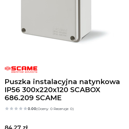
Puszka instalacyjna natynkowa
IP56 300x220x120 SCABOX
686.209 SCAME
0.00
(Oceny: 0 Recenzje: 0)
Cena
84,27 zł