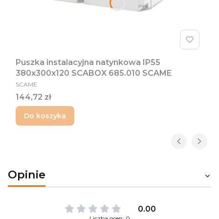
Puszka instalacyjna natynkowa IP55
380x300x120 SCABOX 685.010 SCAME
PRODUCENT
SCAME
Cena
144,72 zł
Do koszyka
Opinie
0.00
Liczba ocen: 0