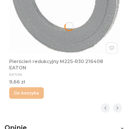
Pierścień redukcyjny M22S-R30 216408
EATON
PRODUCENT
EATON
Cena
9,66 zł
Do koszyka
Opinie